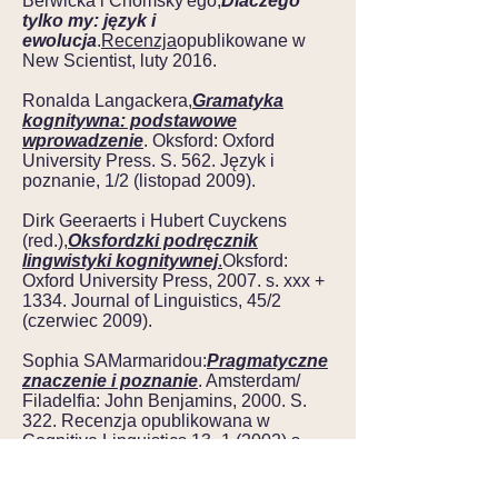
Berwicka i Chomsky'ego,
Dlaczego
tylko my: język i
ewolucja
.
Recenzja
opublikowane w
New Scientist, luty 2016.
Ronalda Langackera,
Gramatyka
kognitywna: podstawowe
wprowadzenie
. Oksford: Oxford
University Press. S. 562. Język i
poznanie, 1/2 (listopad 2009).
Dirk Geeraerts i Hubert Cuyckens
(red.),
Oksfordzki podręcznik
lingwistyki kognitywnej
.
Oksford:
Oxford University Press, 2007. s. xxx +
1334. Journal of Linguistics, 45/2
(czerwiec 2009).
Sophia SAMarmaridou:
Pragmatyczne
znaczenie i poznanie
. Amsterdam/
Filadelfia: John Benjamins, 2000. S.
322. Recenzja opublikowana w
Cognitive Linguistics 13–1 (2002) s.
116-121.