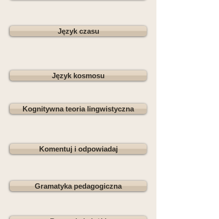
Język czasu
Język kosmosu
Kognitywna teoria lingwistyczna
Komentuj i odpowiadaj
Gramatyka pedagogiczna