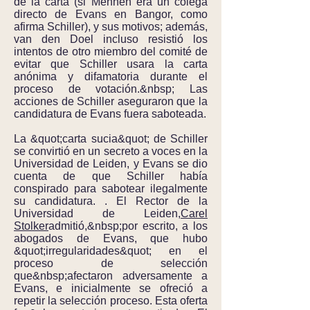
de la carta (si Mennen era un colega
directo de Evans en Bangor, como
afirma Schiller), y sus motivos; además,
van den Doel incluso resistió los
intentos de otro miembro del comité de
evitar que Schiller usara la carta
anónima y difamatoria durante el
proceso de votación.&nbsp; Las
acciones de Schiller aseguraron que la
candidatura de Evans fuera saboteada.
La &quot;carta sucia&quot; de Schiller
se convirtió en un secreto a voces en la
Universidad de Leiden, y Evans se dio
cuenta de que Schiller había
conspirado para sabotear ilegalmente
su candidatura. . El Rector de la
Universidad de Leiden,
Carel
Stolker
admitió,&nbsp;por escrito, a los
abogados de Evans, que hubo
&quot;irregularidades&quot; en el
proceso de selección
que&nbsp;afectaron adversamente a
Evans, e inicialmente se ofreció a
repetir la selección proceso. Esta oferta