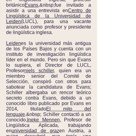
británico
Evans
,&nbsp;fue invitado a
asistir a una entrevista en
Centro de
Lingüística de la Universidad de
Leiden
(LUCL), para una vacante
anunciada como profesor y presidente
de lingüística inglesa.
Leiden
es la universidad más antigua
de los Países Bajos y cuenta con un
instituto de investigación lingüística
líder en el mundo. Pero sin que Evans
lo supiera, el Director de LUCL,
Profesor
niels schiller
, quien era un
miembro senior del Comité de
Selección, conspiró con otros para
sabotear la candidatura de Evans;
Schiller albergaba un rencor teórico
secreto contra Evans, debido a un
conocido libro publicado por Evans en
2014, titulado
El mito del
lenguaje
.&nbsp; Schiller contactó a un
conocido,
Ineke Mennen
, Profesor de
Lingüística Aplicada, trabajando
en
universidad de graz
en Austria, a