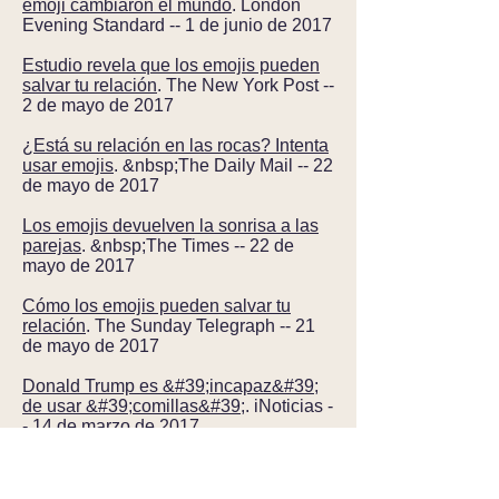
emoji cambiaron el mundo
. London
Evening Standard -- 1 de junio de 2017
Estudio revela que los emojis pueden
salvar tu relación
. The New York Post --
2 de mayo de 2017
¿Está su relación en las rocas? Intenta
usar emojis
. &nbsp;The Daily Mail -- 22
de mayo de 2017
Los emojis devuelven la sonrisa a las
parejas
. &nbsp;The Times -- 22 de
mayo de 2017
Cómo los emojis pueden salvar tu
relación
. The Sunday Telegraph -- 21
de mayo de 2017
Donald Trump es &#39;incapaz&#39;
de usar &#39;comillas&#39;
. iNoticias -
- 14 de marzo de 2017
Ahora hay una palabra para uñas en
una pizarra
. BBC Newsbeat -- 2 de