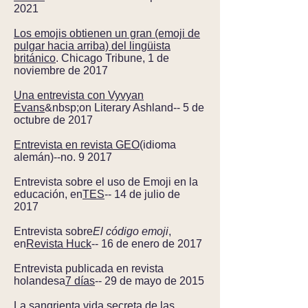
2021
Los emojis obtienen un gran (emoji de
pulgar hacia arriba) del lingüista
británico
. Chicago Tribune, 1 de
noviembre de 2017
Una entrevista con Vyvyan
Evans
&nbsp;on Literary Ashland-- 5 de
octubre de 2017
Entrevista en revista GEO
(idioma
alemán)--no. 9 2017
Entrevista sobre el uso de Emoji en la
educación, en
TES
-- 14 de julio de
2017
Entrevista sobre
El código emoji
,
en
Revista Huck
-- 16 de enero de 2017
Entrevista publicada en revista
holandesa
7 días
-- 29 de mayo de 2015
La sangrienta vida secreta de las