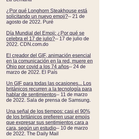
¿Por qué Longhorn Steakhouse está
solicitando un nuevo emoji?
-- 21 de
agosto de 2022. Puré
Día Mundial del Emoji: ¿Por qué se
celebra el 17 de julio?
-- 17 de julio de
2022. CDN.com.do
El creador del GIF, animación esencial
en la comunicación en la red, muere en
Ohio por covid a los 74 años
-- 24 de
marzo de 2022. El País
Un GIF para todas las ocasiones... Los
británicos recurren a la tecnología para
hablar de sentimientos
-- 11 de marzo
de 2022. Sala de prensa de Samsung.
Una señal de los tiempos: casi el 90%
de los británicos prefieren usar emojis
que expresar sus sentimientos cara a
cara, según un estudio
-- 10 de marzo
de 2022. The Daily Mail