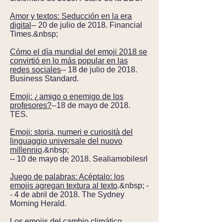
Amor y textos: Seducción en la era
digital
-- 20 de julio de 2018. Financial
Times.&nbsp;
Cómo el día mundial del emoji 2018 se
convirtió en lo más popular en las
redes sociales
-- 18 de julio de 2018.
Business Standard.
Emoji: ¿amigo o enemigo de los
profesores?
--18 de mayo de 2018.
TES.
Emoji: storia, numeri e curiosità del
linguaggio universale del nuovo
millennio
.&nbsp;
-- 10 de mayo de 2018. Se
aliamobilesrl
Juego de palabras: Acéptalo: los
emojis agregan textura al texto
.&nbsp; -
- 4 de abril de 2018. The Sydney
Morning Herald.
Los emojis del cambio climático