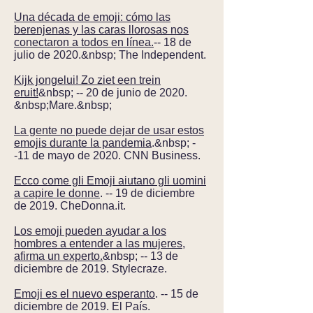
Una década de emoji: cómo las
berenjenas y las caras llorosas nos
conectaron a todos en línea.
-- 18 de
julio de 2020.&nbsp; The Independent.
Kijk jongelui! Zo ziet een trein
eruit!
&nbsp; -- 20 de junio de 2020.
&nbsp;Mare.&nbsp;
La gente no puede dejar de usar estos
emojis durante la pandemia
.&nbsp; -
-11 de mayo de 2020. CNN Business.
Ecco come gli Emoji aiutano gli uomini
a capire le donne
. -- 19 de diciembre
de 2019. CheDonna.it.
Los emoji pueden ayudar a los
hombres a entender a las mujeres,
afirma un experto.
&nbsp; -- 13 de
diciembre de 2019. Stylecraze.
Emoji es el nuevo esperanto
. -- 15 de
diciembre de 2019. El País.