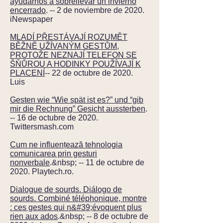
ayudarnos a sobrellevar un invierno
encerrado
. -- 2 de noviembre de 2020.
iNewspaper
MLADÍ PŘESTÁVAJÍ ROZUMĚT
BĚŽNĚ UŽÍVANÝM GESTŮM,
PROTOŽE NEZNAJÍ TELEFON SE
ŠŇŮROU A HODINKY POUŽÍVAJÍ K
PLACENÍ
-- 22 de octubre de 2020.
Luis
Gesten wie “Wie spät ist es?” und “gib
mir die Rechnung” Gesicht aussterben
.
-- 16 de octubre de 2020.
Twittersmash.com
Cum ne influențează tehnologia
comunicarea prin gesturi
nonverbale
.&nbsp; -- 11 de octubre de
2020. Playtech.ro.
Dialogue de sourds. Diálogo de
sourds. Combiné téléphonique, montre
: ces gestes qui n&#39;évoquent plus
rien aux ados
.&nbsp; -- 8 de octubre de