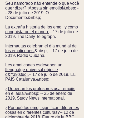
Seu namorado não entende o que você
quer dizer? ¡Aposta sin emojis!
&nbsp; -
- 28 de julio de 2019. O
Documento.&nbsp;
La extraña historia de los emoji y cómo
conquistaron el mundo.
-- 17 de julio de
2019. The Daily Telegraph.
Internautas celebran el día mundial de
los emoticones.
&nbsp; -- 17 de julio de
2019. Radio Cubana.
Les emoticones esdevenen un
llenguatge universal objecte
d&#39;studi.
-- 17 de julio de 2019. EL
PAÍS Catalunya.&nbsp;
¿Deberían los profesores usar emojis
en el aula?
&nbsp; -- 25 de enero de
2019. Study News International.
¿Por qué los emoji significan diferentes
cosas en diferentes culturas?
-- 12 de
diciembre de 2018. Futuro de la BBC.