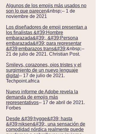
Algunos de los emojis más usados no
son lo que parecen
&nbsp;-- 1 de
noviembre de 2021
Los diseñadores de emoji presentan a
los finalistas &#39;Hombre
embarazada&#39;, &#39;Persona
embarazada&#39; para representar
&#39;embarazos trans&#39;
&nbsp;--
21 de julio de 2021. Christian Post.
Smileys, corazones, ojos tristes y el
surgimiento de un nuevo lenguaje
digital
-- 17 de julio de 2021.
Techpoint.africa
Nuevo informe de Adobe revela la
demanda de emojis más
representativos
-- 17 de abril de 2021.
Forbes
Desde &#39;hygge&#39; hasta
&#39;niksen&#39;, una sensación de
comodidad nórdica realmente puede