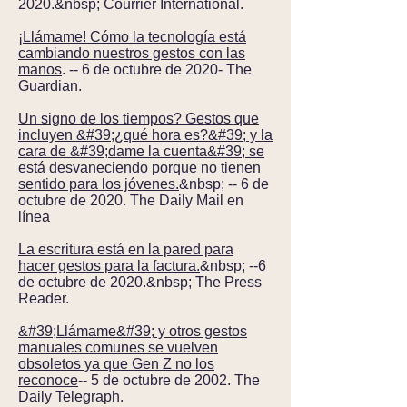
2020.&nbsp; Courrier International.
¡Llámame! Cómo la tecnología está
cambiando nuestros gestos con las
manos
. -- 6 de octubre de 2020- The
Guardian.
Un signo de los tiempos? Gestos que
incluyen &#39;¿qué hora es?&#39; y la
cara de &#39;dame la cuenta&#39; se
está desvaneciendo porque no tienen
sentido para los jóvenes.
&nbsp; -- 6 de
octubre de 2020. The Daily Mail en
línea
La escritura está en la pared para
hacer gestos para la factura.
&nbsp; --6
de octubre de 2020.&nbsp; The Press
Reader.
&#39;Llámame&#39; y otros gestos
manuales comunes se vuelven
obsoletos ya que Gen Z no los
reconoce
-- 5 de octubre de 2002. The
Daily Telegraph.