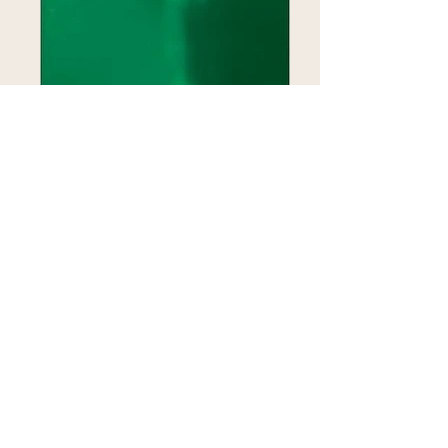
Glossary of Cognitive Linguistics
Доктор Вів'ян Еванс
Професор лінгвістики