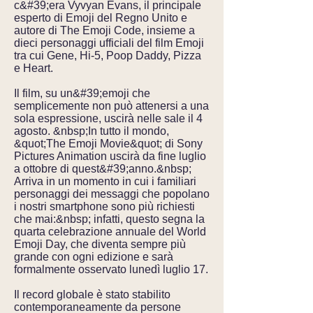
c&#39;era Vyvyan Evans, il principale
esperto di Emoji del Regno Unito e
autore di The Emoji Code, insieme a
dieci personaggi ufficiali del film Emoji
tra cui Gene, Hi-5, Poop Daddy, Pizza
e Heart.
Il film, su un&#39;emoji che
semplicemente non può attenersi a una
sola espressione, uscirà nelle sale il 4
agosto. &nbsp;In tutto il mondo,
&quot;The Emoji Movie&quot; di Sony
Pictures Animation uscirà da fine luglio
a ottobre di quest&#39;anno.&nbsp;
Arriva in un momento in cui i familiari
personaggi dei messaggi che popolano
i nostri smartphone sono più richiesti
che mai:&nbsp; infatti, questo segna la
quarta celebrazione annuale del World
Emoji Day, che diventa sempre più
grande con ogni edizione e sarà
formalmente osservato lunedì luglio 17.
Il record globale è stato stabilito
contemporaneamente da persone