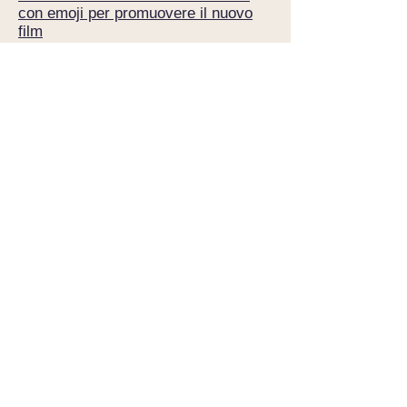
con emoji per promuovere il nuovo
film
Guinness dei Primati --&nbsp;
World
Emoji Day: &quot;The Emoji
Movie&quot; stabilisce un record
dopo che centinaia di persone si
sono vestite come le famose faccine