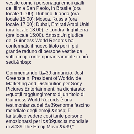
vestite come i personaggi emoji gialli
del film a San Paolo, in Brasile (ora
locale 11:00); Dublino, Irlanda (ora
locale 15:00); Mosca, Russia (ora
locale 17:00); Dubai, Emirati Arabi Uniti
(ora locale 18:00); e Londra, Inghilterra
(ora locale 15:00). &nbsp;Un giudice
del Guinness World Records ha
confermato il nuovo titolo per il più
grande raduno di persone vestite da
volti emoji contemporaneamente in più
sedi.&nbsp;
Commentando l&#39;annuncio, Josh
Greenstein, President of Worldwide
Marketing and Distribution per Sony
Pictures Entertainment, ha dichiarato:
&quot;Il raggiungimento di un titolo di
Guinness World Records è una
testimonianza dell&#39;enorme fascino
mondiale degli emoji.&nbsp; È
fantastico vedere così tante persone
emozionarsi per l&#39;uscita mondiale
di &#39;The Emoji Movie&#39;”.