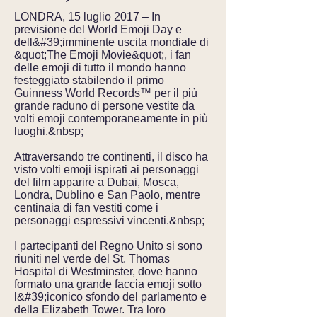
LONDRA, 15 luglio 2017 – In
previsione del World Emoji Day e
dell&#39;imminente uscita mondiale di
&quot;The Emoji Movie&quot;, i fan
delle emoji di tutto il mondo hanno
festeggiato stabilendo il primo
Guinness World Records™ per il più
grande raduno di persone vestite da
volti emoji contemporaneamente in più
luoghi.&nbsp;
Attraversando tre continenti, il disco ha
visto volti emoji ispirati ai personaggi
del film apparire a Dubai, Mosca,
Londra, Dublino e San Paolo, mentre
centinaia di fan vestiti come i
personaggi espressivi vincenti.&nbsp;
I partecipanti del Regno Unito si sono
riuniti nel verde del St. Thomas
Hospital di Westminster, dove hanno
formato una grande faccia emoji sotto
l&#39;iconico sfondo del parlamento e
della Elizabeth Tower. Tra loro