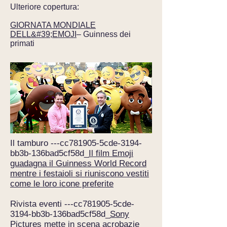
Ulteriore copertura:
GIORNATA MONDIALE
DELL&#39;EMOJI
– Guinness dei
primati
Il tamburo ---cc781905-5cde-3194-
bb3b-136bad5cf58d_
Il film Emoji
guadagna il Guinness World Record
mentre i festaioli si riuniscono vestiti
come le loro icone preferite
Rivista eventi ---cc781905-5cde-
3194-bb3b-136bad5cf58d_
Sony
Pictures mette in scena acrobazie