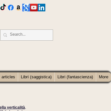
articles
Libri (saggistica)
Libri (fantascienza)
More
la verticalità
.