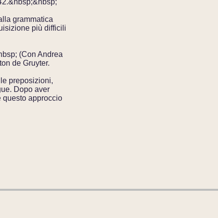
1-42.&nbsp;&nbsp;
 alla grammatica
izione più difficili
nbsp; (Con Andrea
ton de Gruyter.
le preposizioni,
gue. Dopo aver
me questo approccio