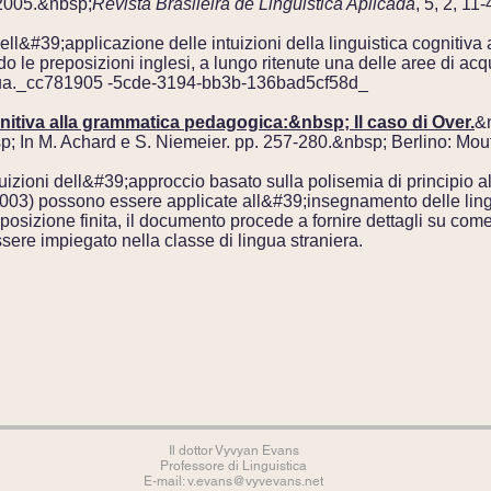
 2005.&nbsp;
Revista Brasileira de Linguistica Aplicada
, 5, 2, 1
dell&#39;applicazione delle intuizioni della linguistica cognitiva
e preposizioni inglesi, a lungo ritenute una delle aree di acquis
ingua._cc781905 -5cde-3194-bb3b-136bad5cf58d_
gnitiva alla grammatica pedagogica:&nbsp; Il caso di Over.
&
; In M. Achard e S. Niemeier. pp. 257-280.&nbsp; Berlino: Mou
uizioni dell&#39;approccio basato sulla polisemia di principio al
 2003) possono essere applicate all&#39;insegnamento delle lin
eposizione finita, il documento procede a fornire dettagli su co
ssere impiegato nella classe di lingua straniera.
Il dottor Vyvyan Evans
Professore di Linguistica
E-mail:
v.evans@vyvevans.net