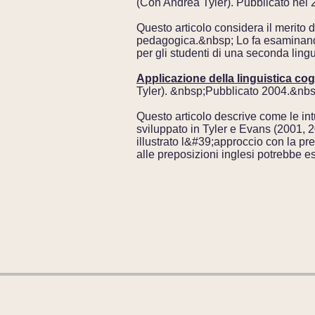
(Con Andrea Tyler). Pubblicato nel
Questo articolo considera il merito 
pedagogica.&nbsp; Lo fa esaminando l
per gli studenti di una seconda l
Applicazione della linguistica co
Tyler). &nbsp;Pubblicato 2004.&nbsp
Questo articolo descrive come le int
sviluppato in Tyler e Evans (2001,
illustrato l&#39;approccio con la pr
alle preposizioni inglesi potrebbe e