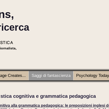
ns,
ricerca
ISTICA
iornalista,
age Creates...
Saggi di fantascienza
Psychology Today 
istica cognitiva e grammatica pedagogica
nitiva alla grammatica pedagogica: le preposizioni inglesi del