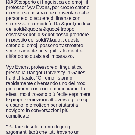
l&#39;esperto di linguistica ed emoji, il
professor Vyv Evans, per creare catene
di emoji su misura che consentano alle
persone di discutere di finanze con
sicurezza e comodità. Da &quot;mi devi
dei soldi&quot; a &quot;è troppo
costoso&quot; o &quot;posso prendere
in prestito dei soldi?&quot;, queste
catene di emoji possono trasmettere
sinteticamente un significato mentre
diffondono qualsiasi imbarazzo.
Vyv Evans, professore di linguistica
presso la Bangor University in Galles,
ha dichiarato: “Gli emoji stanno
rapidamente diventando uno dei modi
più comuni con cui comunichiamo. In
effetti, molti trovano più facile esprimere
le proprie emozioni attraverso gli emoji
e usano le emoticon per aiutarsi a
navigare in conversazioni più
complicate.
“Parlare di soldi è uno di quegli
argomenti tabù che tutti trovano un