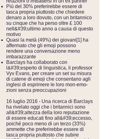
relazioni o imbattersi in un ex partner
Più del 30% preferirebbe essere di
tasca propria piuttosto che chiedere
denaro a loro dovuto, con un britannico
su cinque che ha perso oltre £ 100
nell&#39;ultimo anno a causa di questo
motivo
Quasi la metà (49%) dei giovani[1] ha
affermato che gli emoji possono
rendere una conversazione meno
imbarazzante
Barclays ha collaborato con
l&#39;esperto di linguistica, il professor
Vyv Evans, per creare un set su misura
di catene di emoji che consentano agli
inglesi di esprimere le loro mon-emo-
zioni senza preoccupazioni
16 luglio 2016 - Una ricerca di Barclays
ha rivelato oggi che i britannici sono
all&#39;altezza della loro reputazione
di essere educati fino all&#39;eccesso,
poiché poco meno di un terzo (33%)
ammette che preferirebbe essere di
tasca propria piuttosto che subire