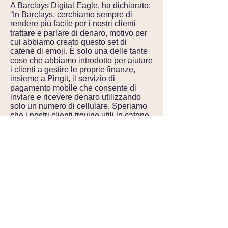
A Barclays Digital Eagle, ha dichiarato:
“In Barclays, cerchiamo sempre di
rendere più facile per i nostri clienti
trattare e parlare di denaro, motivo per
cui abbiamo creato questo set di
catene di emoji. È solo una delle tante
cose che abbiamo introdotto per aiutare
i clienti a gestire le proprie finanze,
insieme a Pingit, il servizio di
pagamento mobile che consente di
inviare e ricevere denaro utilizzando
solo un numero di cellulare. Speriamo
che i nostri clienti trovino utili le catene
di emoji e che ci siano meno persone
rimaste senza soldi&quot;.