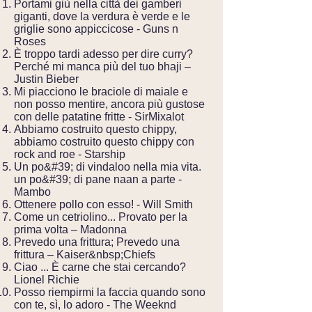
Portami giù nella città dei gamberi
giganti, dove la verdura è verde e le
griglie sono appiccicose - Guns n
Roses
È troppo tardi adesso per dire curry?
Perché mi manca più del tuo bhaji –
Justin Bieber
Mi piacciono le braciole di maiale e
non posso mentire, ancora più gustose
con delle patatine fritte - SirMixalot
Abbiamo costruito questo chippy,
abbiamo costruito questo chippy con
rock and roe - Starship
Un po&#39; di vindaloo nella mia vita.
un po&#39; di pane naan a parte -
Mambo
Ottenere pollo con esso! - Will Smith
Come un cetriolino... Provato per la
prima volta – Madonna
Prevedo una frittura; Prevedo una
frittura – Kaiser&nbsp;Chiefs
Ciao ... È carne che stai cercando?
Lionel Richie
Posso riempirmi la faccia quando sono
con te, sì, lo adoro - The Weeknd