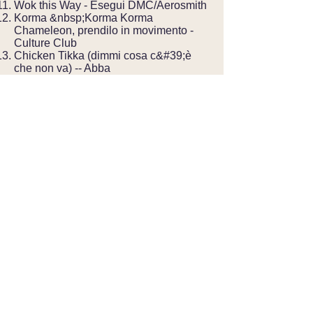
Wok this Way - Esegui DMC/Aerosmith
Korma &nbsp;Korma Korma
Chameleon, prendilo in movimento -
Culture Club
Chicken Tikka (dimmi cosa c&#39;è
che non va) -- Abba
Raita qui, proprio ora -- Fat Boy Slim
Sesso e droga e rotolo di sushi - Ian
Dury
È Ramen&nbsp;Men&nbsp;-- Le
ragazze del tempo
Un altro morde la crosta -- Regina
Cheese the One -- Robbin Williams
Hold Me Kosher Tiny Dancer - Elton
John
Shish capito (oh&nbsp;baby ce
l&#39;ha)&nbsp;- Bananarama
Fry Me a River -- Justin Timberlake
Love Me Filetto - Elvis
Non andare pancetta il mio cuore