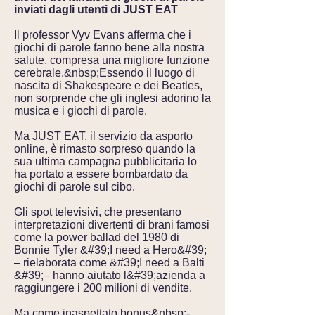
inviati dagli utenti di JUST EAT
Il professor Vyv Evans afferma che i
giochi di parole fanno bene alla nostra
salute, compresa una migliore funzione
cerebrale.&nbsp;Essendo il luogo di
nascita di Shakespeare e dei Beatles,
non sorprende che gli inglesi adorino la
musica e i giochi di parole.
Ma JUST EAT, il servizio da asporto
online, è rimasto sorpreso quando la
sua ultima campagna pubblicitaria lo
ha portato a essere bombardato da
giochi di parole sul cibo.
Gli spot televisivi, che presentano
interpretazioni divertenti di brani famosi
come la power ballad del 1980 di
Bonnie Tyler &#39;I need a Hero&#39;
– rielaborata come &#39;I need a Balti
&#39;– hanno aiutato l&#39;azienda a
raggiungere i 200 milioni di vendite.
Ma come inaspettato bonus&nbsp;-