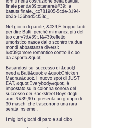
forniti nella costruzione della battuta
finale per &#39;ottenere&#39; la
battuta finale._cc781905-5cde-3194-
bb3b-136bad5cf58d_
Nel gioco di parole, &#39;È troppo tardi
per dire Balti, perché mi manca più del
tuo curry?&#39;, l&#39;effetto
umoristico nasce dallo scontro tra due
mondi abbastanza diversi:
l&#39;amore romantico contro il cibo
da asporto.&quot;
Basandosi sul successo di &quot;I
need a Balti&quot; e &quot;Chicken
Madras&quot;, il nuovo spot di JUST
EAT, &quot;Everybody&quot;, è
impostato sulla colonna sonora del
successo dei Backstreet Boys degli
anni &#39;90 e presenta un gruppo di
30 maschi che trascorrono una rara
serata insieme .
I migliori giochi di parole sul cibo