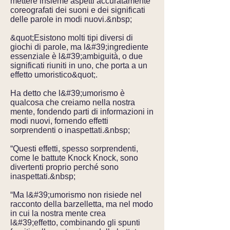
mettere insieme aspetti accuratamente
coreografati dei suoni e dei significati
delle parole in modi nuovi.&nbsp;
&quot;Esistono molti tipi diversi di
giochi di parole, ma l&#39;ingrediente
essenziale è l&#39;ambiguità, o due
significati riuniti in uno, che porta a un
effetto umoristico&quot;.
Ha detto che l&#39;umorismo è
qualcosa che creiamo nella nostra
mente, fondendo parti di informazioni in
modi nuovi, fornendo effetti
sorprendenti o inaspettati.&nbsp;
“Questi effetti, spesso sorprendenti,
come le battute Knock Knock, sono
divertenti proprio perché sono
inaspettati.&nbsp;
“Ma l&#39;umorismo non risiede nel
racconto della barzelletta, ma nel modo
in cui la nostra mente crea
l&#39;effetto, combinando gli spunti