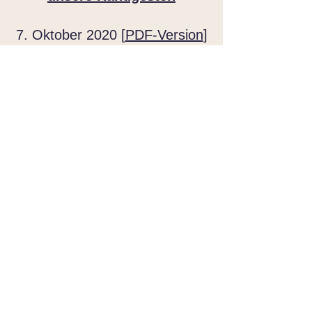
7. Oktober 2020 [
PDF-Version
]
Junge Menschen verstehen
traditionelle Gesten nicht mehr, von
der Mimik eines Telefonanrufs bis zur
Anforderung des Schecks. Was
bedeutet das für die Kommunikation?