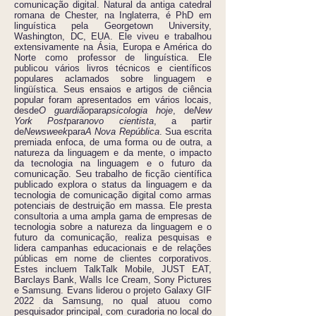
comunicação digital. Natural da antiga catedral
romana de Chester, na Inglaterra, é PhD em
linguística pela Georgetown University,
Washington, DC, EUA. Ele viveu e trabalhou
extensivamente na Ásia, Europa e América do
Norte como professor de linguística. Ele
publicou vários livros técnicos e científicos
populares aclamados sobre linguagem e
lingüística. Seus ensaios e artigos de ciência
popular foram apresentados em vários locais,
desde
O guardião
para
psicologia hoje
, de
New
York Post
para
novo cientista
, a partir
de
Newsweek
para
A Nova República
. Sua escrita
premiada enfoca, de uma forma ou de outra, a
natureza da linguagem e da mente, o impacto
da tecnologia na linguagem e o futuro da
comunicação. Seu trabalho de ficção científica
publicado explora o status da linguagem e da
tecnologia de comunicação digital como armas
potenciais de destruição em massa. Ele presta
consultoria a uma ampla gama de empresas de
tecnologia sobre a natureza da linguagem e o
futuro da comunicação, realiza pesquisas e
lidera campanhas educacionais e de relações
públicas em nome de clientes corporativos.
Estes incluem TalkTalk Mobile, JUST EAT,
Barclays Bank, Walls Ice Cream, Sony Pictures
e Samsung. Evans liderou o projeto Galaxy GIF
2022 da Samsung, no qual atuou como
pesquisador principal, com curadoria no local do