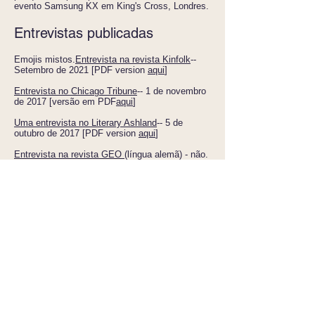
evento Samsung KX em King's Cross, Londres.
Entrevistas publicadas
Emojis mistos.
Entrevista na revista Kinfolk
--
Setembro de 2021 [PDF version
aqui
]
Entrevista no Chicago Tribune
-- 1 de novembro
de 2017 [versão em PDF
aqui
]
Uma entrevista no Literary Ashland
-- 5 de
outubro de 2017 [PDF version
aqui
]
Entrevista na revista GEO
(língua alemã) - não.
9 de agosto de 2017 [PDF version
aqui
]
Entrevista sobre a história do Emoji,
em
Refinaria29
-- 17 de julho de 2017 [PDF
version
aqui
]
Entrevista sobre o uso do Emoji na educação,
in
TES
-- 14 de julho de 2017 [versão PDF
aqui
]
Entrevista sobre o código Emoji, in
Revista
Huck
-- 16 de janeiro de 2017 [PDF version
aqui
]
Entrevista publicada na revista holandesa
7
dias
(língua holandesa)-- 29 de maio de 2015