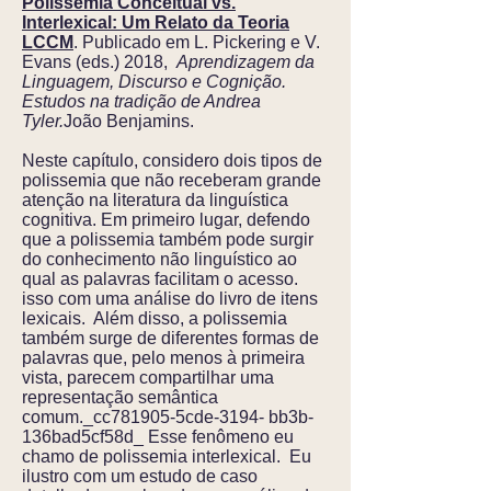
Polissemia Conceitual vs.
Interlexical: Um Relato da Teoria
LCCM
. Publicado em L. Pickering e V.
Evans (eds.) 2018,
Aprendizagem da
Linguagem, Discurso e Cognição.
Estudos na tradição de Andrea
Tyler.
João Benjamins.
Neste capítulo, considero dois tipos de
polissemia que não receberam grande
atenção na literatura da linguística
cognitiva. Em primeiro lugar, defendo
que a polissemia também pode surgir
do conhecimento não linguístico ao
qual as palavras facilitam o acesso.
isso com uma análise do livro de itens
lexicais. Além disso, a polissemia
também surge de diferentes formas de
palavras que, pelo menos à primeira
vista, parecem compartilhar uma
representação semântica
comum._cc781905-5cde-3194- bb3b-
136bad5cf58d_ Esse fenômeno eu
chamo de polissemia interlexical. Eu
ilustro com um estudo de caso