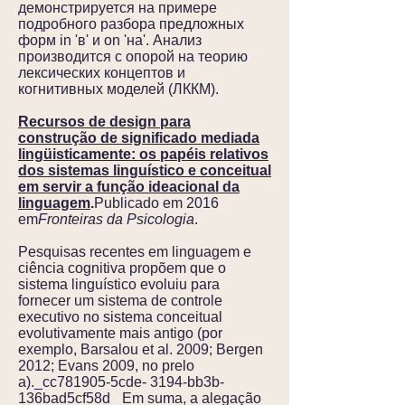
демонстрируется на примере
подробного разбора предложных
форм in 'в' и on 'на'. Анализ
производится с опорой на теорию
лексических концептов и
когнитивных моделей (ЛККМ).
Recursos de design para
construção de significado mediada
lingüisticamente: os papéis relativos
dos sistemas linguístico e conceitual
em servir a função ideacional da
linguagem
.
Publicado em 2016
em
Fronteiras da Psicologia
.
Pesquisas recentes em linguagem e
ciência cognitiva propõem que o
sistema linguístico evoluiu para
fornecer um sistema de controle
executivo no sistema conceitual
evolutivamente mais antigo (por
exemplo, Barsalou et al. 2009; Bergen
2012; Evans 2009, no prelo
a)._cc781905-5cde- 3194-bb3b-
136bad5cf58d_ Em suma, a alegação