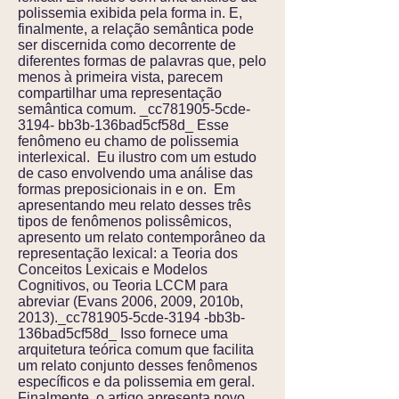
polissemia exibida pela forma in. E,
finalmente, a relação semântica pode
ser discernida como decorrente de
diferentes formas de palavras que, pelo
menos à primeira vista, parecem
compartilhar uma representação
semântica comum. _cc781905-5cde-
3194- bb3b-136bad5cf58d_ Esse
fenômeno eu chamo de polissemia
interlexical. Eu ilustro com um estudo
de caso envolvendo uma análise das
formas preposicionais in e on. Em
apresentando meu relato desses três
tipos de fenômenos polissêmicos,
apresento um relato contemporâneo da
representação lexical: a Teoria dos
Conceitos Lexicais e Modelos
Cognitivos, ou Teoria LCCM para
abreviar (Evans 2006, 2009, 2010b,
2013)._cc781905-5cde-3194 -bb3b-
136bad5cf58d_ Isso fornece uma
arquitetura teórica comum que facilita
um relato conjunto desses fenômenos
específicos e da polissemia em geral.
Finalmente, o artigo apresenta novo