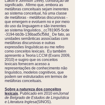
Lakoff e Johnson 1999). construção de
significado. Afirmo que, embora as
metáforas conceituais sejam inerentes
ao sistema conceitual, há uma classe
de metáforas - metáforas discursivas -
que emergem e evoluem no e por meio
do uso da linguagem e são inerentes
ao sistema linguístico._cc781905-5cde
-3194-bb3b-136bad5cf58d_ De fato, as
unidades semânticas associadas com
metáforas discursivas e outras
expressões linguísticas eu me refiro
como conceitos lexicais. Eu também
apresento a Teoria LCCM (Evans 2009,
2010) e sugiro que os conceitos
lexicais fornecem acesso a
representações de conhecimento não
linguístico, modelos cognitivos, que
podem ser estruturados em termos de
metáforas conceituais.
Sobre a natureza dos conceitos
lexicais
. Publicado em 2010 em
Jornal
de Belgrado de Estudos de Linguística
e Literatura Inglesa
(SINOS).