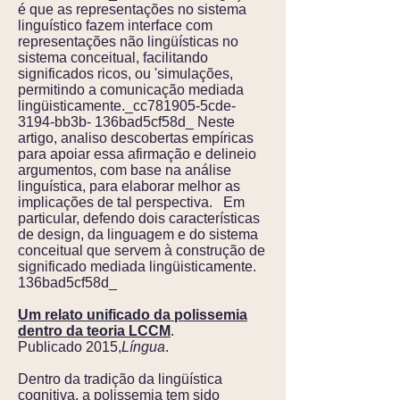
é que as representações no sistema
linguístico fazem interface com
representações não lingüísticas no
sistema conceitual, facilitando
significados ricos, ou 'simulações,
permitindo a comunicação mediada
lingüisticamente._cc781905-5cde-
3194-bb3b- 136bad5cf58d_ Neste
artigo, analiso descobertas empíricas
para apoiar essa afirmação e delineio
argumentos, com base na análise
linguística, para elaborar melhor as
implicações de tal perspectiva. Em
particular, defendo dois características
de design, da linguagem e do sistema
conceitual que servem à construção de
significado mediada lingüisticamente.
136bad5cf58d_
Um relato unificado da polissemia
dentro da teoria LCCM
.
Publicado 2015,
Língua
.
Dentro da tradição da lingüística
cognitiva, a polissemia tem sido