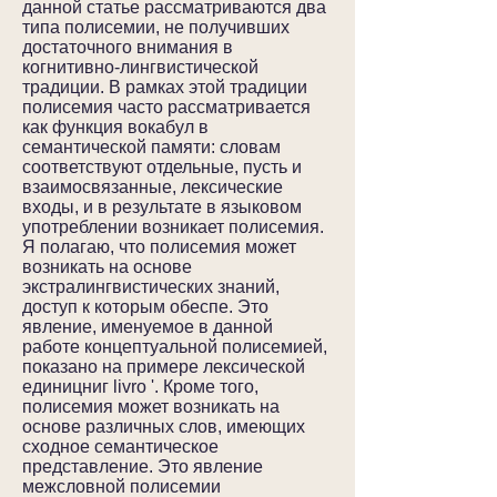
данной статье рассматриваются два
типа полисемии, не получивших
достаточного внимания в
когнитивно-лингвистической
традиции. В рамках этой традиции
полисемия часто рассматривается
как функция вокабул в
семантической памяти: словам
соответствуют отдельные, пусть и
взаимосвязанные, лексические
входы, и в результате в языковом
употреблении возникает полисемия.
Я полагаю, что полисемия может
возникать на основе
экстралингвистических знаний,
доступ к которым обеспе. Это
явление, именуемое в данной
работе концептуальной полисемией,
показано на примере лексической
единицниг livro '. Кроме того,
полисемия может возникать на
основе различных слов, имеющих
сходное семантическое
представление. Это явление
межсловной полисемии