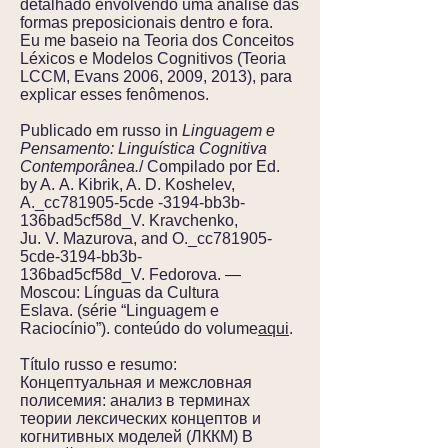
detalhado envolvendo uma análise das
formas preposicionais dentro e fora.
Eu me baseio na Teoria dos Conceitos
Léxicos e Modelos Cognitivos (Teoria
LCCM, Evans 2006, 2009, 2013), para
explicar esses fenômenos.
Publicado em russo in
Linguagem e
Pensamento: Linguística Cognitiva
Contemporânea.
/ Compilado por Ed.
by A. A. Kibrik, A. D. Koshelev,
A._cc781905-5cde -3194-bb3b-
136bad5cf58d_V. Kravchenko,
Ju. V. Mazurova, and O._cc781905-
5cde-3194-bb3b-
136bad5cf58d_V. Fedorova. —
Moscou: Línguas da Cultura
Eslava. (série “Linguagem e
Raciocínio”). conteúdo do volume
aqui
.
Título russo e resumo:
Концептуальная и межсловная
полисемия: анализ в терминах
теории лексических концептов и
когнитивных моделей (ЛККМ) В