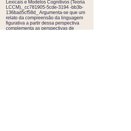
Lexicais e Modelos Cognitivos (Teoria
LCCM)._cc781905-5cde-3194 -bb3b-
136bad5cf58d_ Argumenta-se que um
relato da compreensão da linguagem
figurativa a partir dessa perspectiva
complementa as perspectivas de
'cognição nos bastidores' da Teoria da
Metáfora Conceitual e da Teoria da
Mistura Conceitual.
Do espacial ao não-espacial: os
conceitos lexicais 'estados' de in, on
e at.
Publicado em 2010. Em V. Evans
& P. Chilton (eds.).
Linguagem,
cognição e espaço: o estado da arte e
novas direções
. Publicado por
Equinox.
Este artigo se preocupa em modelar a
representação lexical das relações
espaciais, particularmente conforme
codificadas pelas preposições
inglesas, e examinar como essas
relações espaciais dão origem a
significados não espaciais. Em