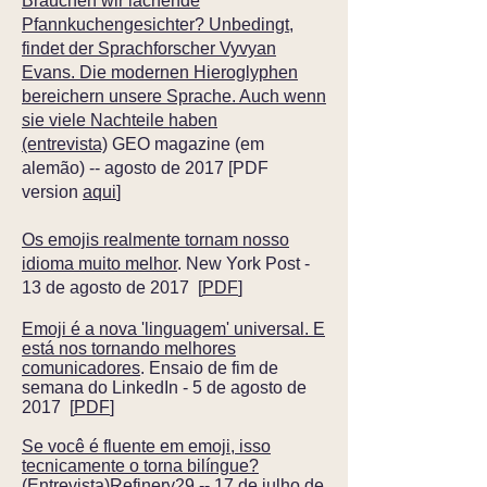
Brauchen wir lachende
Pfannkuchengesichter? Unbedingt,
findet der Sprachforscher Vyvyan
Evans. Die modernen Hieroglyphen
bereichern unsere Sprache. Auch wenn
sie viele Nachteile haben
(entrevista)
GEO magazine (em
alemão) -- agosto de 2017 [PDF
version
aqui
]
Os emojis realmente tornam nosso
idioma muito melhor
. New York Post -
13 de agosto de 2017 [
PDF
]
Emoji é a nova 'linguagem' universal. E
está nos tornando melhores
comunicadores
. Ensaio de fim de
semana do LinkedIn - 5 de agosto de
2017 [
PDF
]
Se você é fluente em emoji, isso
tecnicamente o torna bilíngue?
(Entrevista)
Refinery29 -- 17 de julho de