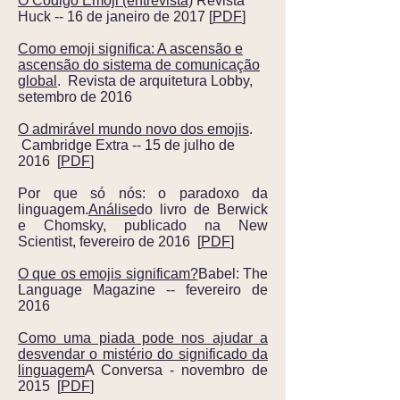
O Código Emoji (entrevista)
Revista
Huck -- 16 de janeiro de 2017 [
PDF
]
Como emoji significa: A ascensão e
ascensão do sistema de comunicação
global
. Revista de arquitetura Lobby,
setembro de 2016
O admirável mundo novo dos emojis
.
Cambridge Extra -- 15 de julho de
2016 [
PDF
]
Por que só nós: o paradoxo da
linguagem.
Análise
do livro de Berwick
e Chomsky, publicado na New
Scientist, fevereiro de 2016 [
PDF
]
O que os emojis significam?
Babel: The
Language Magazine -- fevereiro de
2016
Como uma piada pode nos ajudar a
desvendar o mistério do significado da
linguagem
A Conversa - novembro de
2015 [
PDF
]