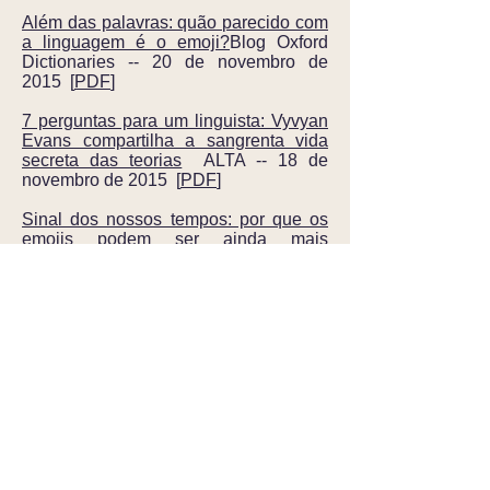
Além das palavras: quão parecido com
a linguagem é o emoji?
Blog Oxford
Dictionaries -- 20 de novembro de
2015 [
PDF
]
7 perguntas para um linguista: Vyvyan
Evans compartilha a sangrenta vida
secreta das teorias
ALTA -- 18 de
novembro de 2015 [
PDF
]
Sinal dos nossos tempos: por que os
emojis podem ser ainda mais
poderosos que as palavras
A Conversa
- 18 de novembro de 2015 [
PDF
]
Os emojis estão se tornando a nova
'linguagem' universal?
Newsweek -- 18
de setembro de 2015 [
PDF
]
Os emojis chegaram a Hollywood - e
thriller ou rom-com, eles vão fazer
sucesso
The Conversation -- 3 de
agosto de 2015 [
PDF
]