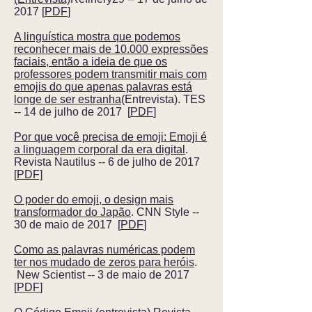
2017 [
PDF
]
A linguística mostra que podemos
reconhecer mais de 10.000 expressões
faciais, então a ideia de que os
professores podem transmitir mais com
emojis do que apenas palavras está
longe de ser estranha
(Entrevista). TES
-- 14 de julho de 2017 [
PDF
]
Por que você precisa de emoji: Emoji é
a linguagem corporal da era digital
.
Revista Nautilus -- 6 de julho de 2017
[
PDF]
O poder do emoji, o design mais
transformador do Japão
. CNN Style --
30 de maio de 2017 [
PDF
]
Como as palavras numéricas podem
ter nos mudado de zeros para heróis
.
New Scientist -- 3 de maio de 2017
[
PDF
]