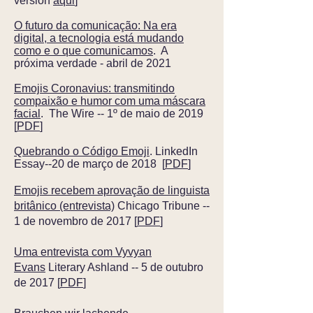
version
aqui
]
O futuro da comunicação: Na era
digital, a tecnologia está mudando
como e o que comunicamos
. A
próxima verdade - abril de 2021
Emojis Coronavius: transmitindo
compaixão e humor com uma máscara
facial
. The Wire -- 1º de maio de 2019
[
PDF
]
Quebrando o Código Emoji
. LinkedIn
Essay--20 de março de 2018 [
PDF
]
Emojis recebem aprovação de linguista
britânico (entrevista)
Chicago Tribune --
1 de novembro de 2017 [
PDF
]
Uma entrevista com Vyvyan
Evans
Literary Ashland -- 5 de outubro
de 2017 [
PDF
]