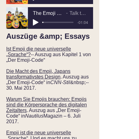
The Emoji Code (featuring Vyvyan Evans)
Talk the Talk March 29th 2017
-01:04
Auszüge &amp; Essays
Ist Emoji die neue universelle
„Sprache“?
-- Auszug aus Kapitel 1 von
„Der Emoji-Code“
Die Macht des Emoji, Japans
transformativstes Design
. Auszug aus
„Der Emoji-Code“ in
CNN-Stil
&nbsp;--
30. Mai 2017.
Warum Sie Emojis brauchen: Emojis
sind die Körpersprache des digitalen
Zeitalters
. Auszug aus „Der Emoji-
Code“ in
Nautilus
Magazin – 6. Juli
2017.
Emoji ist die neue universelle
„Sprache“. Und es macht uns zu