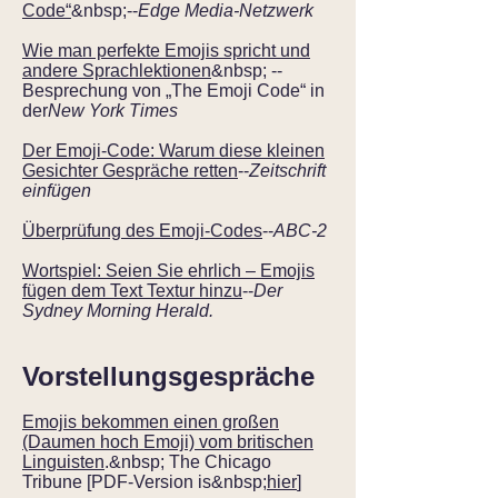
Code“
&nbsp;--
Edge Media-Netzwerk
Wie man perfekte Emojis spricht und
andere Sprachlektionen
&nbsp; --
Besprechung von „The Emoji Code“ in
der
New York Times
Der Emoji-Code: Warum diese kleinen
Gesichter Gespräche retten
--
Zeitschrift
einfügen
Überprüfung des Emoji-Codes
--
ABC-2
Wortspiel: Seien Sie ehrlich – Emojis
fügen dem Text Textur hinzu
--
Der
Sydney Morning Herald.
Vorstellungsgespräche
Emojis bekommen einen großen
(Daumen hoch Emoji) vom britischen
Linguisten
.&nbsp; The Chicago
Tribune [PDF-Version is&nbsp;
hier
]