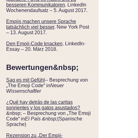
besseren Kommunikatoren
. LinkedIn
Wochenendaufsatz – 5. August 2017.
Emojis machen unsere Sprache
tatsächlich viel besser
. New York Post
– 13. August 2017.
Den Emoji-Code knacken
. LinkedIn-
Essay – 20. März 2018.
Bewertungen&nbsp;
Sag es mit Gefühl
-- Besprechung von
„The Emoji Code“ in
Neuer
Wissenschaftler
¿Qué hay detrás de las caritas
sonrientes y los gatos asustados?
&nbsp; -- Besprechung von „The Emoji
Code“ in
El País &nbsp;
(Spanische
Sprache)
Rezension zu „Der Emoji-