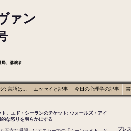
ヴァン
号
送局、講演者
: 言語は...
エッセイと記事
今日の心理学の記事
書
ット、エド・シーランのチケット: ウォールズ・アイ
英国的な怒りを明らかにする
プレ
で最も不幸な瞬間」はオスカーでの「ムーンライト」と