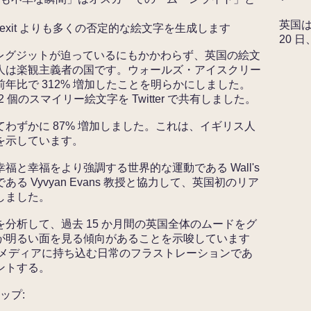
英国は楽
 Brexit よりも多くの否定的な絵文字を生成します
20 日
境とブレグジットが迫っているにもかかわらず、英国の絵文
人は楽観主義者の国です。ウォールズ・アイスクリー
年比で 312% 増加したことを明らかにしました。
2 個のスマイリー絵文字を Twitter で共有しました。
わずかに 87% 増加しました。これは、イギリス人
を示しています。
と幸福をより強調する世界的な運動である Wall's
 Vyvyan Evans 教授と協力して、英国初のリア
しました。
分析して、過去 15 か月間の英国全体のムードをグ
が明るい面を見る傾向があることを示唆しています
 メディアに持ち込む日常のフラストレーションであ
ントする。
ップ: