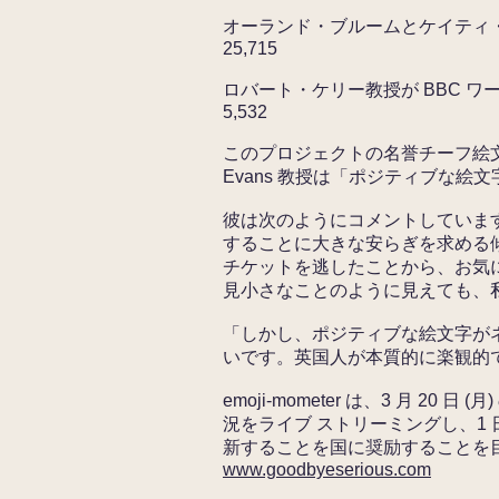
オーランド・ブルームとケイティ
25,715
ロバート・ケリー教授が BBC 
5,532
このプロジェクトの名誉チーフ絵文字オ
Evans 教授は「ポジティブな絵
彼は次のようにコメントしていま
することに大きな安らぎを求める
チケットを逃したことから、お気
見小さなことのように見えても、
「しかし、ポジティブな絵文字が
いです。英国人が本質的に楽観的
emoji-mometer は、3 月 
況をライブ ストリーミングし、1
新することを国に奨励することを目
www.goodbyeserious.com