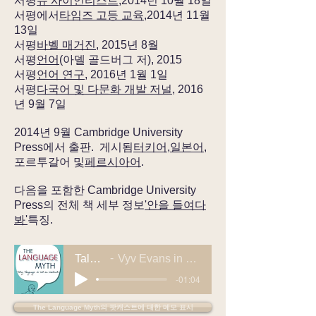
서평
뉴 사이언티스트,
2014년 10월 18일
서평에서
타임즈 고등 교육,
2014년 11월
13일
서평
바벨 매거진
, 2015년 8월
서평
언어
(아델 골드버그 저), 2015
서평
언어 연구
, 2016년 1월 1일
서평
다국어 및 다문화 개발 저널
, 2016
년 9월 7일
2014년 9월 Cambridge University
Press에서 출판. 게시됨
터키어
,
일본어
,
포르투갈어 및
페르시아어
.
다음을 포함한 Cambridge University
Press의 전체 책 세부 정보
'안을 들여다
봐'
특징.
Talk the Talk, December 2014
Vyv Evans in discussion on The Language Myth, Talk The Talk radio, 16th December 2014
-01:04
The Language Myth의 팟캐스트에 대한 메모 표시