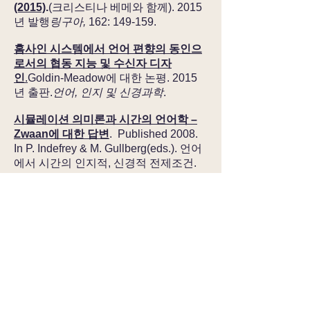
(2015)
.
(크리스티나 베메와 함께). 2015
년 발행
링구아,
162: 149-159.
홈사인 시스템에서 언어 편향의 동인으
로서의 협동 지능 및 수신자 디자
인
.
Goldin-Meadow에 대한 논평. 2015
년 출판.
언어, 인지 및 신경과학
.
시뮬레이션 의미론과 시간의 언어학 –
Zwaan에 대한 답변
. Published 2008.
In P. Indefrey & M. Gullberg(eds.). 언어
에서 시간의 인지적, 신경적 전제조건.
언어 학습
58: 공급. 1, 27–33쪽.
비비안 에반스 박사
언어학 교수
이메일:
v.evans@vyvevans.net
웹사이트:
www.vyvevans.net
© 2022 바이비안 에반스
저작권 고지:
이 웹사이트에 포함된 모든