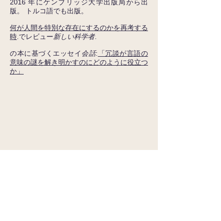
2016 年にケンブリッジ大学出版局から出
版。 トルコ語でも出版。
何が人間を特別な存在にするのかを再考する
時
.でレビュー
新しい科学者
.
の本に基づくエッセイ
会話
:
「冗談が言語の
意味の謎を解き明かすのにどのように役立つ
か」