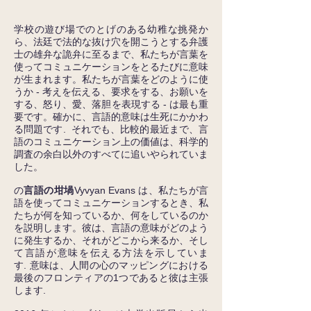
学校の遊び場でのとげのある幼稚な挑発か
ら、法廷で法的な抜け穴を開こうとする弁護
士の雄弁な詭弁に至るまで、私たちが言葉を
使ってコミュニケーションをとるたびに意味
が生まれます。私たちが言葉をどのように使
うか - 考えを伝える、要求をする、お願いを
する、怒り、愛、落胆を表現する - は最も重
要です。確かに、言語的意味は生死にかかわ
る問題です. それでも、比較的最近まで、言
語のコミュニケーション上の価値は、科学的
調査の余白以外のすべてに追いやられていま
した。
の
言語の坩堝
Vyvyan Evans は、私たちが言
語を使ってコミュニケーションするとき、私
たちが何を知っているか、何をしているのか
を説明します。彼は、言語の意味がどのよう
に発生するか、それがどこから来るか、そし
て言語が意味を伝える方法を示していま
す. 意味は、人間の心のマッピングにおける
最後のフロンティアの1つであると彼は主張
します.