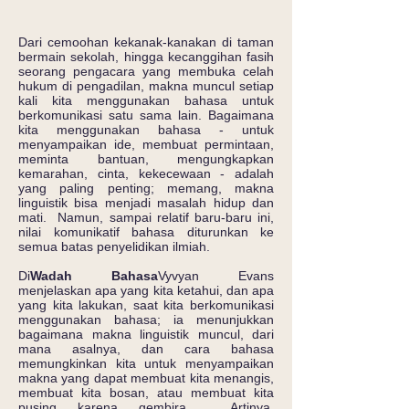
Dari cemoohan kekanak-kanakan di taman
bermain sekolah, hingga kecanggihan fasih
seorang pengacara yang membuka celah
hukum di pengadilan, makna muncul setiap
kali kita menggunakan bahasa untuk
berkomunikasi satu sama lain. Bagaimana
kita menggunakan bahasa - untuk
menyampaikan ide, membuat permintaan,
meminta bantuan, mengungkapkan
kemarahan, cinta, kekecewaan - adalah
yang paling penting; memang, makna
linguistik bisa menjadi masalah hidup dan
mati. Namun, sampai relatif baru-baru ini,
nilai komunikatif bahasa diturunkan ke
semua batas penyelidikan ilmiah.
Di
Wadah Bahasa
Vyvyan Evans
menjelaskan apa yang kita ketahui, dan apa
yang kita lakukan, saat kita berkomunikasi
menggunakan bahasa; ia menunjukkan
bagaimana makna linguistik muncul, dari
mana asalnya, dan cara bahasa
memungkinkan kita untuk menyampaikan
makna yang dapat membuat kita menangis,
membuat kita bosan, atau membuat kita
pusing karena gembira. Artinya,