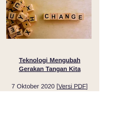
Teknologi Mengubah
Gerakan Tangan Kita
7 Oktober 2020 [
Versi PDF
]
Kaum muda tidak lagi memahami
gestur tradisional, mulai dari
menirukan panggilan telepon hingga
meminta cek. Apa artinya ini untuk
komunikasi?