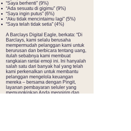
“Saya berhenti” (9%)
“Ada sesuatu di gigimu” (9%)
“Saya ingin putus” (6%)
“Aku tidak mencintaimu lagi” (5%)
“Saya telah tidak setia” (4%)
A Barclays Digital Eagle, berkata: “Di
Barclays, kami selalu berusaha
mempermudah pelanggan kami untuk
berurusan dan berbicara tentang uang,
itulah sebabnya kami membuat
rangkaian rantai emoji ini. Ini hanyalah
salah satu dari banyak hal yang telah
kami perkenalkan untuk membantu
pelanggan mengelola keuangan
mereka – bersama dengan Pingit,
layanan pembayaran seluler yang
memungkinkan Anda mengirim dan
menerima uang hanya dengan
menggunakan nomor ponsel. Mudah-
mudahan pelanggan kami menemukan
rantai emoji berguna dan akan ada
lebih sedikit orang yang tertinggal.”