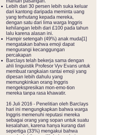
mantan pasangan.
Lebih dari 30 persen lebih suka keluar
dari kantong daripada meminta uang
yang terhutang kepada mereka,
dengan satu dari lima warga Inggris
kehilangan lebih dari £100 pada tahun
lalu karena alasan ini.
Hampir setengah (49%) anak muda[1]
mengatakan bahwa emoji dapat
mengurangi kecanggungan
percakapan
Barclays telah bekerja sama dengan
ahli linguistik Profesor Vyv Evans untuk
membuat rangkaian rantai emoji yang
dipesan lebih dahulu yang
memungkinkan orang Inggris
mengekspresikan mon-emo-tion
mereka tanpa rasa khawatir.
16 Juli 2016 - Penelitian oleh Barclays
hari ini mengungkapkan bahwa warga
Inggris memenuhi reputasi mereka
sebagai orang yang sopan untuk suatu
kesalahan, karena hanya kurang dari
sepertiga (33%) mengakui bahwa