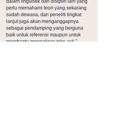
dalam linguistik dan disiplin lain yang
perlu memahami teori yang sekarang
sudah dewasa, dan peneliti tingkat
lanjut juga akan menganggapnya
sebagai pendamping yang berguna
baik untuk referensi maupun untuk
membantu mengakses teks asli."
Chris Sinha, Profesor Psikologi,
Universitas Lund, Swedia
"Linguistik Kognitif sekarang
berkembang pesat, dan, seperti semua
bidang baru, yang satu ini telah
mengembangkan bahasa meta
teknisnya sendiri. Siapa pun yang
membutuhkan panduan bebas jargon
melalui medan baru yang menarik ini
akan menemukan dengan tepat apa
yang dibutuhkan di perusahaan
gabungan Vyv Evans." up penjelasan
dari konsep tengara dan teori.