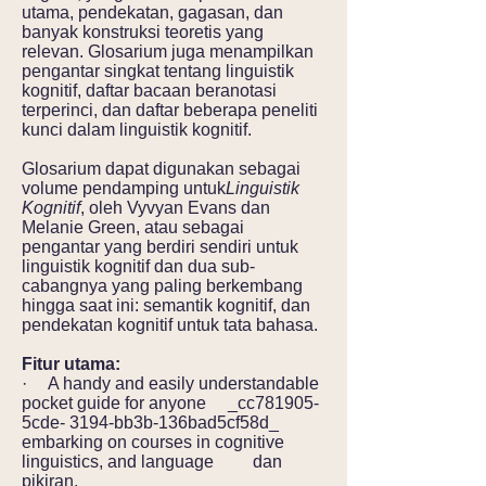
utama, pendekatan, gagasan, dan
banyak konstruksi teoretis yang
relevan. Glosarium juga menampilkan
pengantar singkat tentang linguistik
kognitif, daftar bacaan beranotasi
terperinci, dan daftar beberapa peneliti
kunci dalam linguistik kognitif.
Glosarium dapat digunakan sebagai
volume pendamping untuk
Linguistik
Kognitif
, oleh Vyvyan Evans dan
Melanie Green, atau sebagai
pengantar yang berdiri sendiri untuk
linguistik kognitif dan dua sub-
cabangnya yang paling berkembang
hingga saat ini: semantik kognitif, dan
pendekatan kognitif untuk tata bahasa.
Fitur utama:
· A handy and easily understandable
pocket guide for anyone _cc781905-
5cde- 3194-bb3b-136bad5cf58d_
embarking on courses in cognitive
linguistics, and language dan
pikiran.