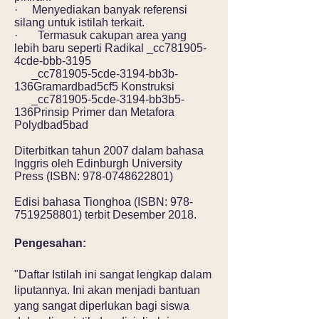
· Menyediakan banyak referensi
silang untuk istilah terkait.
· Termasuk cakupan area yang
lebih baru seperti Radikal _cc781905-
4cde-bbb-3195
_cc781905-5cde-3194-bb3b-
136Gramardbad5cf5 Konstruksi
_cc781905-5cde-3194-bb3b5-
136Prinsip Primer dan Metafora
Polydbad5bad
Diterbitkan tahun 2007 dalam bahasa
Inggris oleh Edinburgh University
Press (ISBN:
978-0748622801)
Edisi bahasa Tionghoa (ISBN:
978-
7519258801)
terbit Desember 2018.
Pengesahan:
"Daftar Istilah ini sangat lengkap dalam
liputannya. Ini akan menjadi bantuan
yang sangat diperlukan bagi siswa