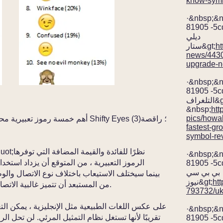
know-sym
·&nbsp;&
81905 -5c
ديلي
ht
ستار&gt;
news/443
upgrade-
·&nbsp;&
81905 -5c
التلغراف&gt;
&nbsp;
htt
pics/howab
fastest-g
symbol-re
·&nbsp;&
الرموز التعبيرية ، من المتوقع أن يزداد استخد
81905 -5c
بي بي سي
ht
نيوز&gt;
من المستبعد أن تتميز غالبية الاتصالات الرقمية برموز تعبيرية في المستقبل.
793732/uk
·&nbsp;&
تقريبًا لأنها تستغل نظام التمثيل المرئي. لن تحل ال
81905 -5c