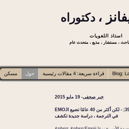
انز ،
دكتوراه
استاذ اللغويات
احث ، مستشار ، مذيع ، متحدث عام
Blog: L
قراءة سريعة: 4 مقالات رئيسية
حول
مسكن
خبر صحفى
- 19 مايو 2015
EMOJI هي `` أسرع لغة جديدة نموًا على الإطلاق &#39;&#39; - لكن أكثر من 40 عامًا تضيع
في الترجمة ، دراسة جديدة تكشف
ي اللغة الجديدة الأسرع نموًا