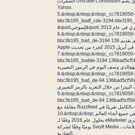
الشفرات Unicode Consortium الذي يضم Apple و Google و Adobe و IBM و Microsoft و
Yahoo.
5.&nbsp;&nbsp;&nbsp;_cc7819058
bbc3b195_badf_cde-3194-_ تمت إضافة كلمة
6.&nbsp;&nbsp;&nbsp;_cc7819058-
bbc3b195_bad_de-3194 تم تقديم 136bad5cf58d_ رموز تعبيرية متنوعة عنصريًا بواسطة
iOS.
7.&nbsp;&nbsp;&nbsp;_cc7819058
bbc3b195_badde-3194 136ba_ في أبريل 2015 ، نشر آندي موراي يوم
ة
8.&nbsp;&nbsp;&nbsp;_cc7819058
bbc3b195_bad_de-94 136bad_ كشفت دومينوز بيتزا الأسبوع الماضي أنها ستسمح
9.&nbsp;&nbsp;&nbsp;_cc7819058
bbc3b195_bad_de-94 136bad5_ أجرت وزيرة الخارجية الأسترالية جولي بيشوب
10.&nbsp;&nbsp; سيكون هناك ملياري مستخدم للهواتف الذكية في جميع أنحاء العالم
بحلول عام 2016 وفقًا لـ eMarketer ؛ يتم إرسال 41.5 مليار رسالة و 6 مليارات رمز تعبيري
يوميًا وفقًا لشركة Swyft Media ، وهي شركة مقرها لندن تصنع الرموز التعبيرية للعلامات
التجارية.