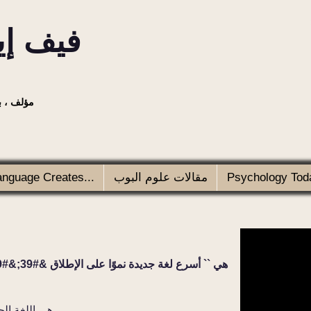
فيف إيف
مؤلف ، ب
Psychology Toda
مقالات علوم البوب
anguage Creates...
&nbsp; &nbsp;Emoji ه