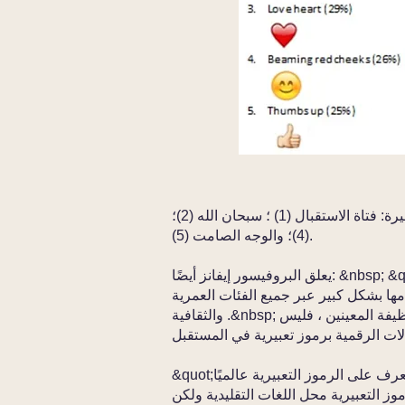
أهم خمسة رموز تعبيرية محيرة: فتاة الاستقبال (1) ؛ سبحان الله (2)؛ Shifty Eyes (3)؛ راقصة
(4)؛ والوجه الصامت (5).
يعلق البروفيسور إيفانز أيضًا: &nbsp; &quot;نظرًا للفائدة والقيمة المضافة التي توفرها
امها بشكل كبير عبر جميع الفئات العمرية
والثقافية .&nbsp; بينما سيختلف الاستيعاب باختلاف نوع الاتصال والوظيفة المعينين ، فليس
&quot;على عكس اللغات الطبيعية مثل الإنجليزية ، يمكن التعرف على الرموز التعبيرية عالميًا
رموز التعبيرية محل اللغات التقليدية ولكن