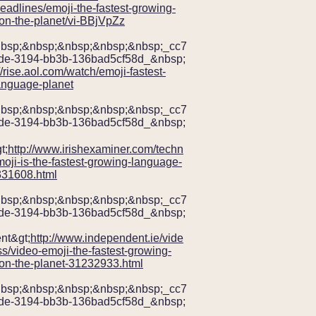
eadlines/emoji-the-fastest-growing-
on-the-planet/vi-BBjVpZz
nbsp;&nbsp;&nbsp;&nbsp;&nbsp;_cc7
de-3194-bb3b-136bad5cf58d_&nbsp;
//rise.aol.com/watch/emoji-fastest-
anguage-planet
nbsp;&nbsp;&nbsp;&nbsp;&nbsp;_cc7
de-3194-bb3b-136bad5cf58d_&nbsp;
http://www.irishexaminer.com/techn
الايرل
oji-is-the-fastest-growing-language-
331608.html
nbsp;&nbsp;&nbsp;&nbsp;&nbsp;_cc7
de-3194-bb3b-136bad5cf58d_&nbsp;
nt&gt;
http://www.independent.ie/vide
s/video-emoji-the-fastest-growing-
on-the-planet-31232933.html
nbsp;&nbsp;&nbsp;&nbsp;&nbsp;_cc7
de-3194-bb3b-136bad5cf58d_&nbsp;