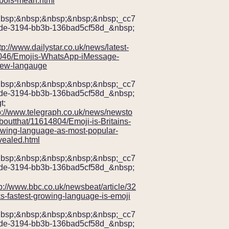
bols-mean.html
nbsp;&nbsp;&nbsp;&nbsp;&nbsp;_cc7
de-3194-bb3b-136bad5cf58d_&nbsp;
tp://www.dailystar.co.uk/news/latest-
046/Emojis-WhatsApp-iMessage-
new-langauge
nbsp;&nbsp;&nbsp;&nbsp;&nbsp;_cc7
de-3194-bb3b-136bad5cf58d_&nbsp;
p://www.telegraph.co.uk/news/newsto
outthat/11614804/Emoji-is-Britains-
rowing-language-as-most-popular-
vealed.html
nbsp;&nbsp;&nbsp;&nbsp;&nbsp;_cc7
de-3194-bb3b-136bad5cf58d_&nbsp;
tp://www.bbc.co.uk/newsbeat/article/32
s-fastest-growing-language-is-emoji
nbsp;&nbsp;&nbsp;&nbsp;&nbsp;_cc7
de-3194-bb3b-136bad5cf58d_&nbsp;