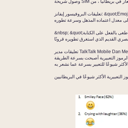
تعليقات البروفيسور إيفانز: &quot;Emoji هو الشكل الأسرع نموًا لـ&nbsp;language استنادًا
&nbsp; &quot;نظرًا لأن الرموز التعبيرية للغة المرئية قد طغى بالفعل على الكتابة
تعليقات مدير TalkTalk Mobile Dan Meader: &quot;إن انتشار الشبكات الاجتماعية
 الرموز التعبيرية أصبحت بسرعة الطريقة