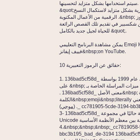
سيتم استخدامها بشكل متزايد لتحسينها.
&quot;أعتقد أنه من المتصور أن يتم استخدام الرموز التعبيرية بشكل متزايد لاستكمال النسخ
الرقمية من الأعمال المكتوبة .&nbsp; على سبيل المثال ، يمكن أن يساعد تضمين الرموز
ن شكسبير في تقديم تلك القصص الرائعة
للحياة لجيل جديد بالكامل &quot;.
يمكن مشاهدة البرنامج التعليمي Emoji IQ الخاص بـ TalkTalk والذي يعرض أستاذ اللغويات
فييف إيفانز&nbsp;on YouTube.
10 حقائق عن الرموز التعبيرية:
1. 136bad5cf58d_ تم إنشاء أول رمز تعبيري في عام 1999 بواسطة&nbsp;a فريق يعمل
معنى الأصل&nbsp; &#39;
) ._ cc781905-5cde-3194-bb
موجي
(
3- 136bad5cf58d_ هناك 722 حرفًا مختلفًا من الرموز التعبيرية المتاحة حاليًا في مجموعة
4.&nbsp;&nbsp;&nbsp;_cc7819058-
bbc3b195_bad_de-3194 13_ توجد هيئة إدارية لـ emoji&nbsp; تسمى اتحاد