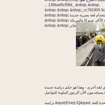
... 136bad5cf58d_ &nbsp; &nbsp;
&nbsp; &nbsp; &nbsp;_cc781905-5
عبيرية الأكثر شيوعًا والمربكة
اللغويات الرائد - فيف إيفانز
أي لغة أخرى - وهذا هو حكم دراسة جديدة
دراسة &quot;Emoji IQ&quot; هي أول قطعة بحث متعمقة حول تبني المملكة المتحدة للغة