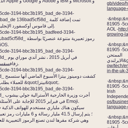
gb/video/h
language-
-5cde-3194-bbc3b195_bad_de-3194-
·&nbsp;&
bbcf195_bad_de 136bad5cf58d
81905 -5c
&quot;إيموجي&quot; إلى قاموس أوكسفورد الإنجليزي في عام 2013.
AOL -
http:
5cde-3194-bbc3b195_badfeed-3194-
growing-l
·&nbsp;&
Apple في أبريل 2015 كجزء من تحديث 
81905 -5c
-5cde-3194-bbc3b195_bad_de-3194-
الممتحن
d5cf58d
ندي&gt;
الذي وصف اليوم في الرموز التعبيرية.
زفاف
سقسق
ow/tech/em
-5cde-3194-bbc3b195_bad_de-3194-
in-the-uk-
5cf58d
·&nbsp;&
للعملاء بطلب البيتزا من خلال التغريد بالرمز التعبيري &quot;بيتزا&quot;.
81905 -5c
-5cde-3194-bbc3b195_bad_de-3194-
Irish
cf58d
Independe
مقابلة مع Buzzfeed في فبراير 2015 للإجابة على الأسئلة بالكامل تقريبًا في Emoji.
os/busines
language-
·&nbsp;&
81905 -5c
أوقات