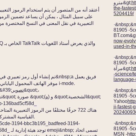
ht
مترو&gt;
the-fastes
5204419/
التعبيرية في نقل المعنى في النسخ المختصرة م
·&nbsp;&
81905 -5c
BT.com&gt
now-evolvi
used-in-t
·&nbsp;&
81905 -5c
ht
مرآة&gt;
-science/t
language-
على &nbsp; موفر الهاتف المحمول الياباني ميزات المراسلة الخاصة بـ i-mode.
&quot;،
تصوير
. 136bad5cf58d_ 
·&nbsp;&
81905 -5c
) و &quot;الشخصية&quot;
ه
الكلمة&nbsp;emoji&nbsp;literally تعني&quot; صورة &quot;(
Yahoo
htt
3b-136bad5cf58d_
ji-fastest
202400930
Unicode القياسية المشتركة بين معظم الأنظمة الأساسية.
·&nbsp;&
5cde-3194-bbc3b195_badfeed-3194-
81905 -5c
6bad5cf58d
MSN -
htt