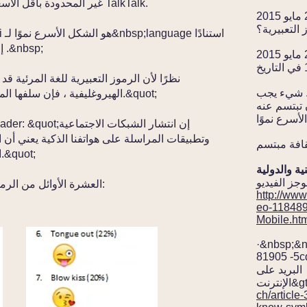
وصول شريحة SIM غير المحدودة بأقل الأسعار في بريطانيا ، من TalkTalk.
ذا ديلي ميرور ، الأربعاء. 20 مايو 2015.&nbsp; هل
لتعبيرية؟
إلى معدل اعتماده المذهل وسرعة تطوره .&nbsp;
الشمس ، أربعاء. 20 مايو 2015. Emoji&nbsp;:
ديلي تلغراف ، الأربعاء. 20 مايو ، 2015. شيء يجب
الهيروغليفية ، فإن سلفها المصري القديم الذي استغرق تطويره قرونًا.&quot;
 عنه &nbsp;: كيف أن الرموز التعبيرية هي
وتطبيقات المراسلة على هواتفنا الذكية يعني أن
الأكثر شيوعًا للتعبير بسرعة عما نشعر به.&quot;
العشرة الأوائل من الرموز التعبيرية الأكثر شيوعًا في البريطانيين:
http://www
eo-118489
Mobile.ht
·&nbsp;&
81905 -5c
البريد على
نترنت&gt;
ch/article