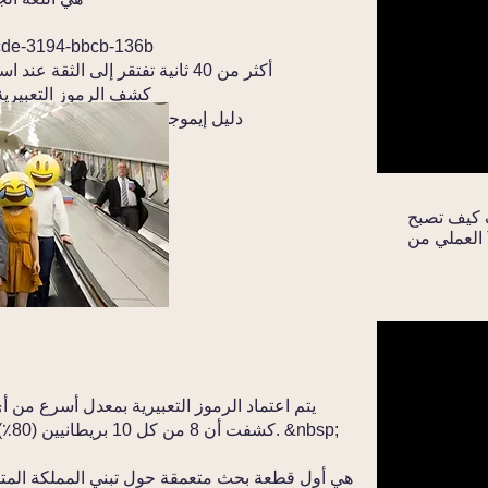
cde-3194-bbcb-136b
&nbsp; &nbsp; أكثر من 40 ثانية تفتقر إلى الثقة عند استخدام لغة بصرية جديدة
&nbsp; &nbsp; كشف الرموز الت
&nbsp; &nbsp; دليل إيموجي الذي أطلقه أستاذ 
Emoji-Maste مع هذا الدليل
يتم اعتماد الرموز التعبيرية بمعدل أسرع من 
كشفت أن 8 من كل 10 بريطانيين (80٪) يستخدمون الآن الرموز الملونة للتواصل. &nbsp;