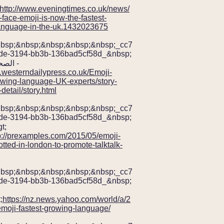
http://www.eveningtimes.co.uk/news/
face-emoji-is-now-the-fastest-
anguage-in-the-uk.1432023675
nbsp;&nbsp;&nbsp;&nbsp;&nbsp;_cc7
de-3194-bb3b-136bad5cf58d_&nbsp;
الصحافة الغربية -
.westerndailypress.co.uk/Emoji-
owing-language-UK-experts/story-
etail/story.html
nbsp;&nbsp;&nbsp;&nbsp;&nbsp;_cc7
de-3194-bb3b-136bad5cf58d_&nbsp;
p://prexamples.com/2015/05/emoji-
tted-in-london-to-promote-talktalk-
nbsp;&nbsp;&nbsp;&nbsp;&nbsp;_cc7
de-3194-bb3b-136bad5cf58d_&nbsp;
https://nz.news.yahoo.com/world/a/2
نيو
moji-fastest-growing-language/