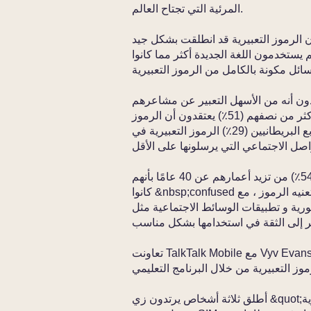
المرئية التي تجتاح العالم.
لذي شمل 2000 بريطاني أن الرموز التعبيرية قد انطلقت بشكل جيد
 المملكة المتحدة ، حيث قال 62٪ إنهم يستخدمون اللغة الجديدة أكثر مما كانوا
72٪ من جيل الشباب (18-25) يجدون أنه من الأسهل التعبير عن مشاعرهم
باستخدام الرموز المصورة أكثر من الكلمات ، مع أكثر من نصفهم (51٪) يعتقدون أن الرموز
التعبيرية قد حسنت قدرتنا على التفاعل. يستخدم ربع البريطانيين (29٪) الرموز التعبيرية في
لكن ليس الجميع متحمسون. يعترف أكثر من نصف (54٪) من تزيد أعمارهم عن 40 عامًا بأنهم
كانوا &nbsp;confused بشأن ما تعنيه الرموز ، مع &nbsp; 31٪ يدعون تجنب استخدام الرموز
تطبيقات الوسائط الاجتماعية مثل Facebook لأنها
تعاونت TalkTalk Mobile مع Vyv Evans ، أستاذ اللغويات في جامعة بانجور ، لإطلاق الدراسة
أطلق ثلاثة أشخاص يرتدون زي &quot;الرموز التعبيرية&quot; الدراسة التي نُشرت بمناسبة