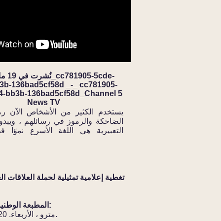
3b-136bad5cf58d _-_ cc781905-
4-bb3b-136bad5cf58d_Channel 5
News TV
يستخدم الكثير من الأشخاص الآن رم
الضاحكة والرموز في رسائلهم ، ويبدو
التعبيرية هي اللغة الأسرع نموًا ف
المطبعة الوطنية البريطانية:
مترو ، الأربعاء. 20 مايو 2015.