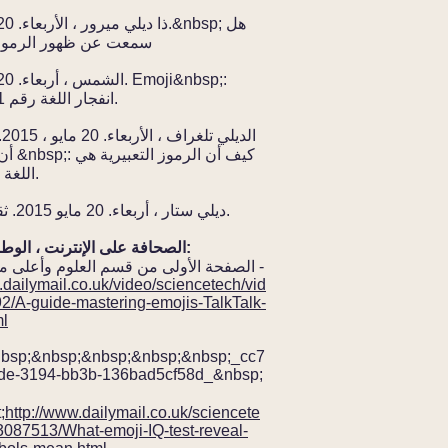
سمعت عن ظهور الرموز ا
انفجار اللغة رقم 1 في التاريخ.
ال
أن تبتسم
اللغة الأسرع نموًا.
ديلي ستار ، أربعاء. 20 مايو 2015. ثقافة مبتسم.
الصحافة على الإنترنت ، الوطنية والدولية:
الصفحة الأولى من قسم العلوم وأعلى موجز الفيديو -
.dailymail.co.uk/video/sciencetech/vid
2/A-guide-mastering-emojis-TalkTalk-
ml
nbsp;&nbsp;&nbsp;&nbsp;&nbsp;_cc7
de-3194-bb3b-136bad5cf58d_&nbsp;
http://www.dailymail.co.uk/sciencete
الإ
-3087513/What-emoji-IQ-test-reveal-