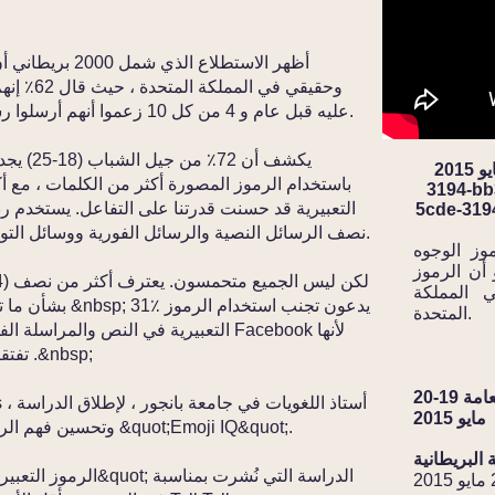
أظهر الاستطلاع ا
وحقيقي في
عليه قبل عام و 4 من كل 10 زعموا أنهم أرسلوا رسائل مكونة بالكامل من الرموز التعبيرية.
يكشف أن 
نُشرت في 19 مايو 2015_cc781905-5cde-
3194-bb
5cde-319
نصف الرسائل النصية والرسائل الفورية ووسائل التواصل الاجتماعي التي يرسلونها على الأقل.
وز الوجوه
 أن الرموز
ي المملكة
المتحدة.
التعبيرية في النص والمراسلة الفورية و 
تفتقر إلى الثقة في استخدامها بشكل مناسب .&nbsp;
تغطية إعلامية تمثيلية لحملة العلاقات العامة 19-20
مايو 2015
وتحسين فهم الرموز التعبيرية من خلال البرنامج التعليمي &quot;Emoji IQ&quot;.