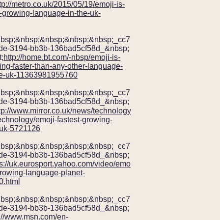
tp://metro.co.uk/2015/05/19/emoji-is-
t-growing-language-in-the-uk-
nbsp;&nbsp;&nbsp;&nbsp;&nbsp;_cc7
de-3194-bb3b-136bad5cf58d_&nbsp;
;
http://home.bt.com/-nbsp/emoji-is-
ng-faster-than-any-other-language-
he-uk-11363981955760
nbsp;&nbsp;&nbsp;&nbsp;&nbsp;_cc7
de-3194-bb3b-136bad5cf58d_&nbsp;
tp://www.mirror.co.uk/news/technology
echnology/emoji-fastest-growing-
uk-5721126
nbsp;&nbsp;&nbsp;&nbsp;&nbsp;_cc7
de-3194-bb3b-136bad5cf58d_&nbsp;
ps://uk.eurosport.yahoo.com/video/emo
-growing-language-planet-
.html
nbsp;&nbsp;&nbsp;&nbsp;&nbsp;_cc7
de-3194-bb3b-136bad5cf58d_&nbsp;
p://www.msn.com/en-