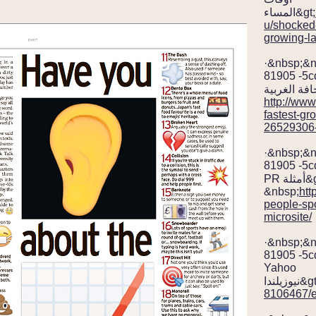
المساء&gt;
u/shocked-
growing-l
·&nbsp;&
81905 -5c
http://www
fastest-gr
26529306-d
·&nbsp;&
81905 -5c
PR أمثلة&gt;
&nbsp;
htt
people-spo
microsite/
·&nbsp;&
81905 -5c
Yahoo
زيلندا&gt;
8106467/e