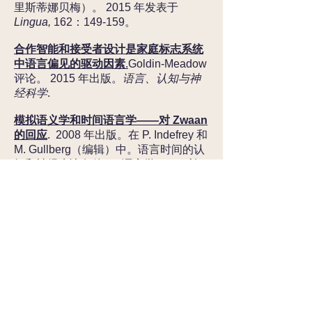
里斯蒂娜贝梅）。 2015 年发表于
Lingua,
162：149-159。
合作智能和接受者设计是家庭标志系统
中语言偏见的驱动因素
.
Goldin-Meadow
评论。 2015 年出版。
语言、认知与神
经科学
.
模拟语义学和时间语言学——对 Zwaan
的回应
. 2008 年出版。在 P. Indefrey 和
M. Gullberg（编辑）中。语言时间的认
知和神经先决条件。
语言学习
58：补
充。 1，第 27–33.
Vyvyan Evans 博士
语言学教授
邮箱：
v.evans@vyvevans.net
网址：
www.vyvevans.net
© 2022 维维安埃文斯
版权声明：
本网站包含的所有图像、视