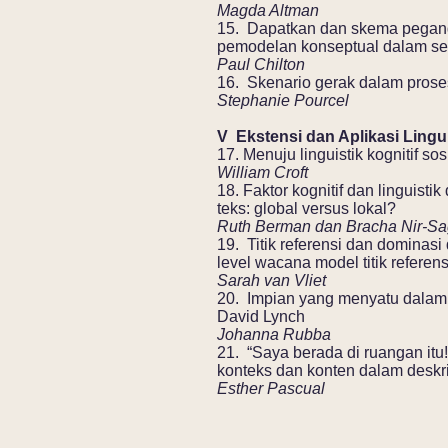
Magda Altman
15. Dapatkan dan skema pegang
pemodelan konseptual dalam s
Paul Chilton
16. Skenario gerak dalam proses
Stephanie Pourcel
V Ekstensi dan Aplikasi Lingui
17. Menuju linguistik kognitif sos
William Croft
18. Faktor kognitif dan linguist
teks: global versus lokal?
Ruth Berman dan Bracha Nir-S
19. Titik referensi dan dominasi
level wacana model titik referens
Sarah van Vliet
20. Impian yang menyatu dalam 
David Lynch
Johanna Rubba
21. “Saya berada di ruangan itu!
konteks dan konten dalam deskr
Esther Pascual