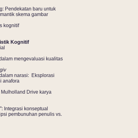
: Pendekatan baru untuk
emantik skema gambar
 kognitif
stik Kognitif
ial
ik dalam mengevaluasi kualitas
agiv
 dalam narasi: Eksplorasi
i anafora
Mulholland Drive karya
”: Integrasi konseptual
ipsi pembunuhan penulis vs.