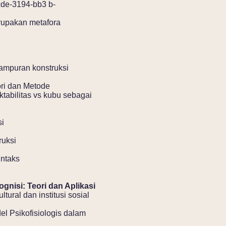
e-3194-bb3 b-
erupakan metafora
campuran konstruksi
ori dan Metode
ktabilitas vs kubu sebagai
si
ruksi
intaks
nisi: Teori dan Aplikasi
tural dan institusi sosial
l Psikofisiologis dalam