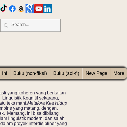
 Ini
Buku (non-fiksi)
Buku (sci-fi)
New Page
More
sli yang koheren yang berkaitan
 Linguistik Kognitif sekarang,
atu teks mani,
Metafora Kita Hidup
empiris yang matang, dengan,
yak. Memang, ini bisa dibilang
lam linguistik modern, dan salah
dalam proyek interdisipliner yang