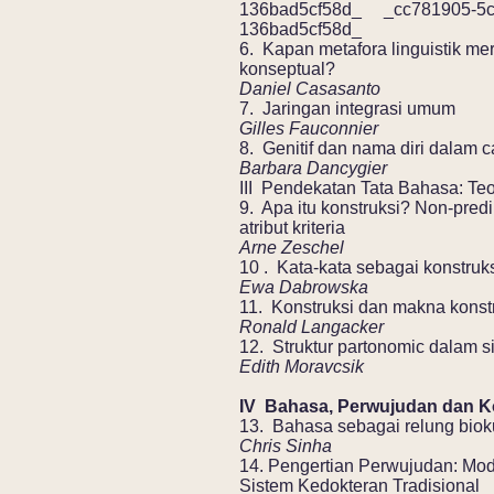
136bad5cf58d_ _cc781905-5cd
136bad5cf58d_
6. Kapan metafora linguistik m
konseptual?
Daniel Casasanto
7. Jaringan integrasi umum
Gilles Fauconnier
8. Genitif dan nama diri dalam 
Barbara Dancygier
III Pendekatan Tata Bahasa: Te
9. Apa itu konstruksi? Non-predi
atribut kriteria
Arne Zeschel
10 . Kata-kata sebagai konstruk
Ewa Dabrowska
11. Konstruksi dan makna konst
Ronald Langacker
12. Struktur partonomic dalam s
Edith Moravcsik
IV Bahasa, Perwujudan dan Kog
13. Bahasa sebagai relung biokul
Chris Sinha
14. Pengertian Perwujudan: Mode
Sistem Kedokteran Tradisional