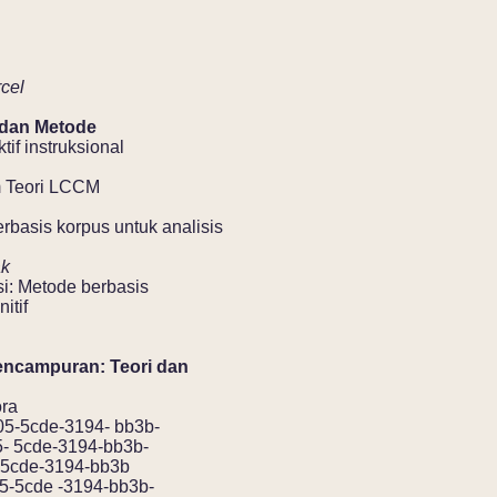
urcel
 dan Metode
tif instruksional
m Teori LCCM
erbasis korpus untuk analisis
ak
asi: Metode berbasis
itif
encampuran: Teori dan
ora
5cde-3194- bb3b-
5cde-3194-bb3b-
cde-3194-bb3b
5cde -3194-bb3b-