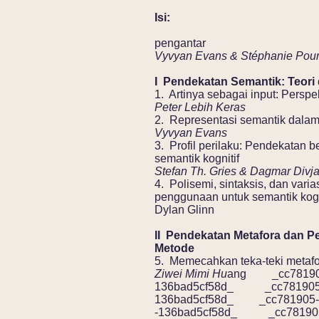
Isi:
pengantar
Vyvyan Evans & Stéphanie Po
I Pendekatan Semantik: Teori
1. Artinya sebagai input: Perspek
Peter Lebih Keras
2. Representasi semantik dala
Vyvyan Evans
3. Profil perilaku: Pendekatan b
semantik kognitif
Stefan Th. Gries & Dagmar Divj
4. Polisemi, sintaksis, dan vari
penggunaan untuk semantik kogn
Dylan Glinn
II Pendekatan Metafora dan P
Metode
5. Memecahkan teka-teki metaf
Ziwei Mimi Hu
ang _cc781905-
136bad5cf58d_ _cc781905- 
136bad5cf58d_ _cc781905-5
-136bad5cf58d_ _cc781905-