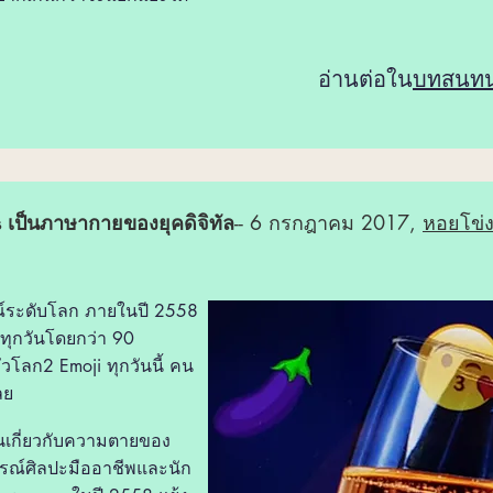
อ่านต่อใน
บทสนท
s เป็นภาษากายของยุคดิจิทัล
-- 6 กรกฎาคม 2017,
หอยโข่
ณ์ระดับโลก ภายในปี 2558
งทุกวันโดยกว่า 90
วโลก2 Emoji ทุกวันนี้ คน
ลย
อนเกี่ยวกับความตายของ
ารณ์ศิลปะมืออาชีพและนัก