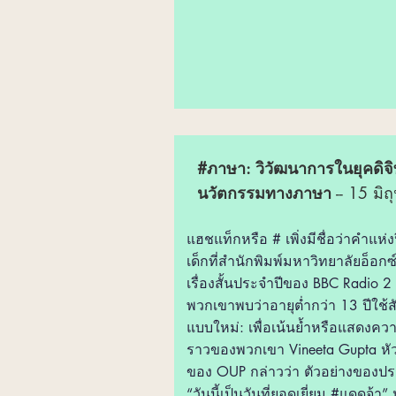
#ภาษา: วิวัฒนาการในยุคดิจ
นวัตกรรมทางภาษา
-- 15 มิ
แฮชแท็กหรือ # เพิ่งมีชื่อว่า
คำแห่ง
เด็กที่สำนักพิมพ์มหาวิทยาลัยอ็อก
เรื่องสั้นประจำปีของ BBC Radio
พวกเขาพบว่าอายุต่ำกว่า 13 ปีใช
แบบใหม่: เพื่อเน้นย้ำหรือแสดงควา
ราวของพวกเขา Vineeta Gupta หั
ของ OUP กล่าวว่า ตัวอย่างของปร
“วันนี้เป็นวันที่ยอดเยี่ยม #แดดจ้า”