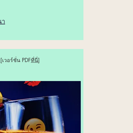
นา
ง
[เวอร์ชั่น PDF
ที่นี่
]