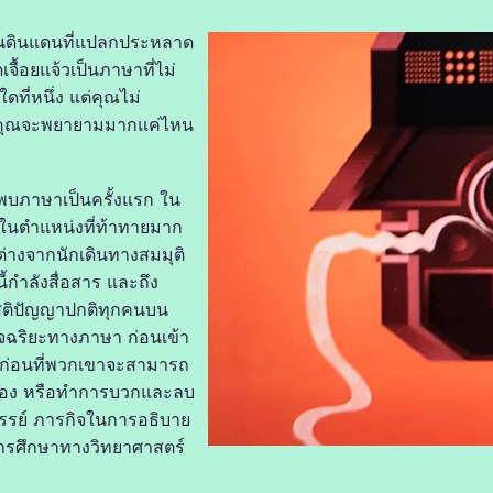
ในดินแดนที่แปลกประหลาด
จื้อยแจ้วเป็นภาษาที่ไม่
ใดที่หนึ่ง แต่คุณไม่
่าคุณจะพยายามมากแค่ไหน
ธอพบภาษาเป็นครั้งแรก ใน
ู่ในตำแหน่งที่ท้าทายมาก
กต่างจากนักเดินทางสมมุติ
ี้กำลังสื่อสาร และถึง
่มีสติปัญญาปกติทุกคนบน
อัจฉริยะทางภาษา ก่อนเข้า
 ก่อนที่พวกเขาจะสามารถ
ตนเอง หรือทำการบวกและลบ
ัศจรรย์ ภารกิจในการอธิบาย
งการศึกษาทางวิทยาศาสตร์