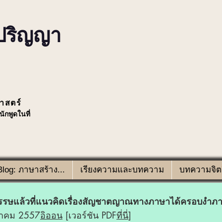
ปริญญา
าสตร์
นักพูดในที่
Blog: ภาษาสร้าง...
เรียงความและบทความ
บทความจิตว
ศวรรษแล้วที่แนวคิดเรื่องสัญชาตญาณทางภาษาได้ครอบงำภา
วาคม 2557
อิออน
[เวอร์ชัน PDF
ที่นี่
]