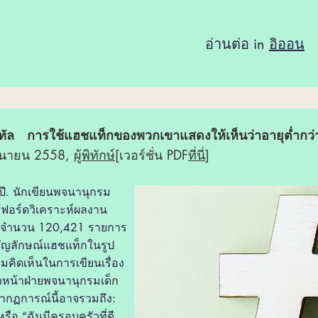
อ่านต่อ in
อิออน
ิทัล การใช้แฮชแท็กของพวกเขาแสดงให้เห็นว่าอายุต่ำกว่
ถุนายน 2558,
ผู้พิทักษ์
[เวอร์ชั่น PDF
ที่นี่
]
ปี
. นักเขียนพจนานุกรม
ซ์ฟอร์ดวิเคราะห์ผลงาน
 2 จำนวน 120,421 รายการ
้สัญลักษณ์แฮชแท็กในรูป
มคิดเห็นในการเขียนเรื่อง
วหน้าฝ่ายพจนานุกรมเด็ก
ากฏการณ์นี้อาจรวมถึง:
 หรือ “ฉันมีครอบครัวที่ดี