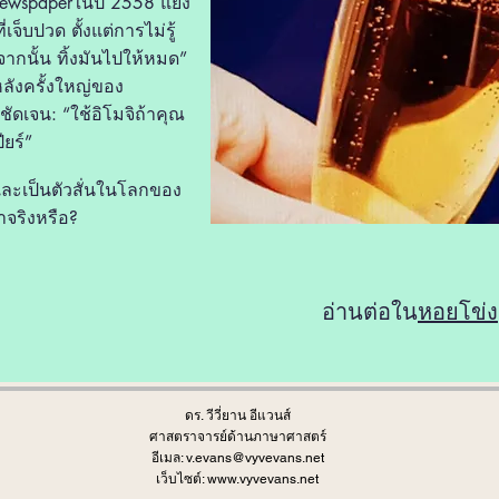
 newspaperในปี 2558 แย้ง
เจ็บปวด ตั้งแต่การไม่รู้
ากนั้น ทิ้งมันไปให้หมด”
ลังครั้งใหญ่ของ
ดเจน: “ใช้อิโมจิถ้าคุณ
ยร์”
ญและเป็นตัวสั่นในโลกของ
าจริงหรือ?
อ่านต่อใน
หอยโข่ง
ดร. วีวี่ยาน อีแวนส์
ศาสตราจารย์ด้านภาษาศาสตร์
อีเมล:
v.evans@vyvevans.net
เว็บไซต์:
www.vyvevans.net