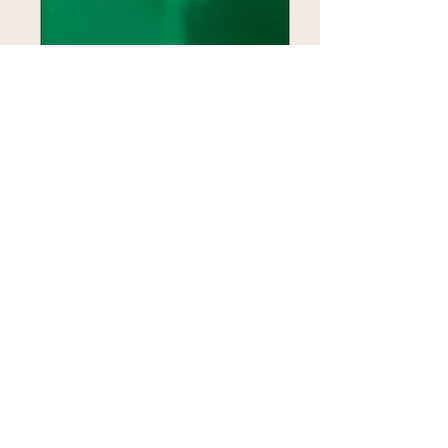
Glossary of Cognitive Linguistics
डॉ व्यवियन इवांस
भाषा विज्ञान के प्रोफेसर